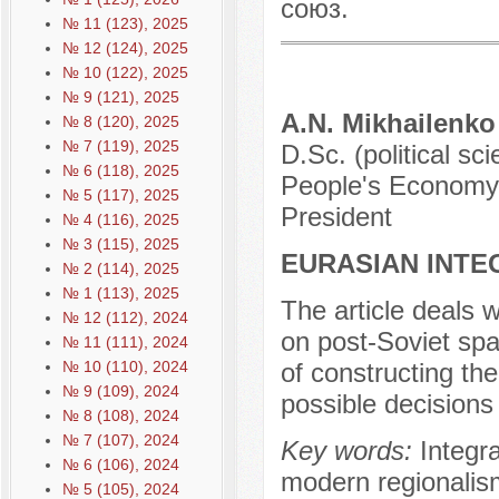
союз.
№ 11 (123), 2025
№ 12 (124), 2025
№ 10 (122), 2025
№ 9 (121), 2025
A.N. Mikhailenko
№ 8 (120), 2025
№ 7 (119), 2025
D.Sc. (political s
№ 6 (118), 2025
People's Economy 
№ 5 (117), 2025
President
№ 4 (116), 2025
№ 3 (115), 2025
EURASIAN INTE
№ 2 (114), 2025
№ 1 (113), 2025
The article deals 
№ 12 (112), 2024
on post-Soviet sp
№ 11 (111), 2024
№ 10 (110), 2024
of constructing th
№ 9 (109), 2024
possible decisions 
№ 8 (108), 2024
№ 7 (107), 2024
Key words:
Integra
№ 6 (106), 2024
modern regionalis
№ 5 (105), 2024