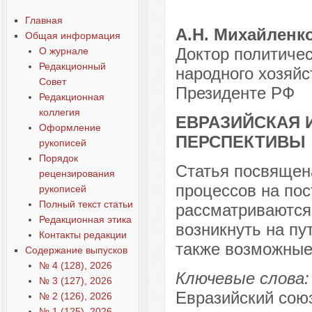
Статья 4-15
Главная
А.Н. Михайленк
Общая информация
Доктор политичес
О журнале
Редакционный
народного хозяйс
Совет
Президенте РФ
Редакционная
коллегия
ЕВРАЗИЙСКАЯ 
Оформление
ПЕРСПЕКТИВЫ
рукописей
Порядок
Статья посвящен
рецензирования
процессов на пос
рукописей
Полный текст статьи
рассматриваются
Редакционная этика
возникнуть на пу
Контакты редакции
также возможные
Содержание выпусков
№ 4 (128), 2026
Ключевые слова:
№ 3 (127), 2026
Евразийский сою
№ 2 (126), 2026
№ 1 (125), 2026