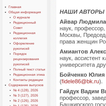
Содержание выпусков
Главная
Наши авторы № 4-2013
НАШИ АВТОРЫ
Общая информация
О журнале
Айвар Людмила
Редакционный
наук, профессор,
Совет
Редакционная
Москвы, Председ
коллегия
права женщин Ро
Оформление
рукописей
Амиантов Алекс
Порядок
наук, ассистент 
рецензирования
университета дру
рукописей
Полный текст статьи
Бойченко Юлия 
Редакционная этика
Контакты редакции
(
fidele86@bk.ru
).
Содержание выпусков
Гайдук Вадим В
№ 4 (128), 2026
№ 3 (127), 2026
профессор, заве
№ 2 (126), 2026
Башкирского госу
№ 1 (125), 2026