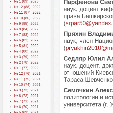
Парфенова Све
№ 1 (89), 2023
№ 12 (88), 2022
наук, доцент каф
№ 11 (87), 2022
права Башкирског
№ 10 (86), 2022
(
srpar50@yandex.
№ 9 (85), 2022
№ 8 (84), 2022
Пряхин Владим
№ 7 (83), 2022
наук, член Нацио
№ 6 (82), 2022
№ 5 (81), 2022
(
pryakhin2010@ma
№ 4 (80), 2022
№ 3 (79), 2022
Седляр Юлия А
№ 2 (78), 2022
наук, доцент, до
№ 1 (77), 2022
отношений Киевс
№ 12 (76), 2021
Тараса Шевченко, 
№ 11 (75), 2021
№ 10 (74), 2021
Семочкин Алекс
№ 9 (73), 2021
№ 8 (72), 2021
политологии и ис
№ 7 (71), 2021
университета (г. 
№ 6 (70), 2021
№ 5 (69), 2021