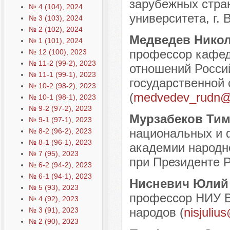
зарубежных стран
№ 4 (104), 2024
университета, г. 
№ 3 (103), 2024
№ 2 (102), 2024
Медведев Нико
№ 1 (101), 2024
профессор кафед
№ 12 (100), 2023
№ 11-2 (99-2), 2023
отношений Россий
№ 11-1 (99-1), 2023
государственной
№ 10-2 (98-2), 2023
(
medvedev_rudn@
№ 10-1 (98-1), 2023
№ 9-2 (97-2), 2023
Мурзабеков Тим
№ 9-1 (97-1), 2023
национальных и 
№ 8-2 (96-2), 2023
№ 8-1 (96-1), 2023
академии народно
№ 7 (95), 2023
при Президенте Р
№ 6-2 (94-2), 2023
№ 6-1 (94-1), 2023
Нисневич Юлий
№ 5 (93), 2023
профессор НИУ В
№ 4 (92), 2023
народов (
nisjuli
№ 3 (91), 2023
№ 2 (90), 2023