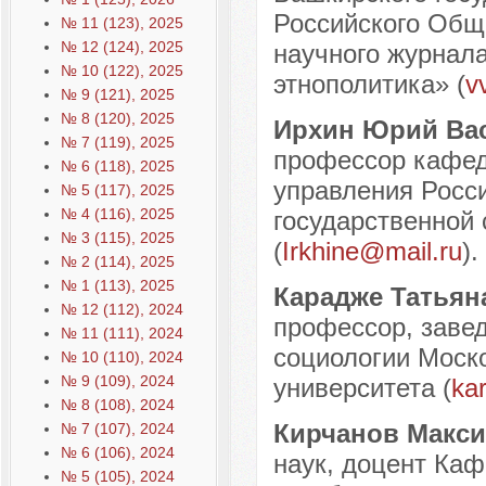
Российского Общ
№ 11 (123), 2025
№ 12 (124), 2025
научного журнала
№ 10 (122), 2025
этнополитика» (
v
№ 9 (121), 2025
№ 8 (120), 2025
Ирхин Юрий Ва
№ 7 (119), 2025
профессор кафед
№ 6 (118), 2025
управления Росси
№ 5 (117), 2025
№ 4 (116), 2025
государственной
№ 3 (115), 2025
(
Irkhine@mail.ru
).
№ 2 (114), 2025
№ 1 (113), 2025
Карадже Татьян
№ 12 (112), 2024
профессор, заве
№ 11 (111), 2024
социологии Моско
№ 10 (110), 2024
№ 9 (109), 2024
университета (
ka
№ 8 (108), 2024
Кирчанов Макс
№ 7 (107), 2024
№ 6 (106), 2024
наук, доцент Ка
№ 5 (105), 2024