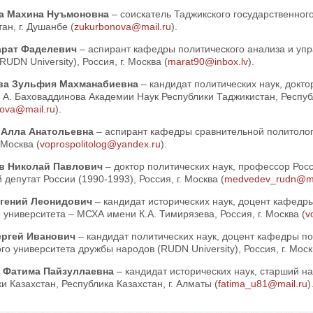
а Махина Нуъмоновна
– соискатель Таджикского государственног
ан, г. Душанбе (
zukurbonova@mail.ru
).
арат Фаделевич
– аспирант кафедры политического анализа и уп
RUDN University), Россия, г. Москва (
marat90@inbox.lv
).
ва Зульфия Махманабиевна
– кандидат политических наук, докт
 А. Баховаддинова Академии Наук Республики Таджикистан, Респуб
ova@mail.ru
).
 Алла Анатольевна
– аспирант кафедры сравнительной политолог
 Москва (
voprospolitolog@yandex.ru
).
в Николай Павлович
– доктор политических наук, профессор Рос
депутат России (1990-1993), Россия, г. Москва (
medvedev_rudn@ma
вгений Леонидович
– кандидат исторических наук, доцент кафедр
 университета – МСХА имени К.А. Тимирязева, Россия, г. Москва (
v
ергей Иванович
– кандидат политических наук, доцент кафедры п
го университета дружбы народов (RUDN University), Россия, г. Моск
 Фатима Пайзуллаевна
– кандидат исторических наук, старший н
и Казахстан, Республика Казахстан, г. Алматы (
fatima_u81@mail.ru
)