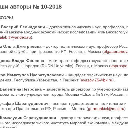
ши авторы № 10-2018
ВТОРЫ
 Валерий Леонидович
– доктор экономических наук, профессор, 
аний международных экономических исследований Финансового унив
alabr@yandex.ru
).
а Ольга Дмитриевна
– доктор политических наук, профессор Рос
венной службы при Президенте РФ, Россия, г. Москва (
olgaabramov
дрова Влада Юрьевна
– магистрант кафедры государственного и
ета дружбы народов (RUDN University), Россия, г. Москва (
voprospo
тов Исматулла Нусратуллаевич
– кандидат политических наук, д
дения, Республика Узбекистан, г. Ташкент (
avazov.75@bk.ru
).
 Валентина Петровна
– заместитель директора по учебно-воспита
зовательного учреждения города Москвы «Школа № 97», Россия, г.
Джафар Шарапудинович
– аспирант департамента политологии и
ета при Правительстве РФ, Россия, г. Москва (
germankiel@mail.ru
).
 Камалудин Серажудинович
– доктор исторических наук, профес
ьного исследовательского института мировой экономики и междуна