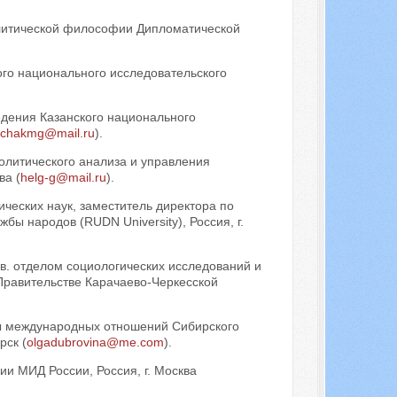
литической философии Дипломатической
го национального исследовательского
дения Казанского национального
achakmg@mail.ru
).
олитического анализа и управления
ва (
helg-g@mail.ru
).
ческих наук, заместитель директора по
бы народов (RUDN University), Россия, г.
зав. отделом социологических исследований и
Правительстве Карачаево-Черкесской
ры международных отношений Сибирского
рск (
olgadubrovina@me.com
).
и МИД России, Россия, г. Москва