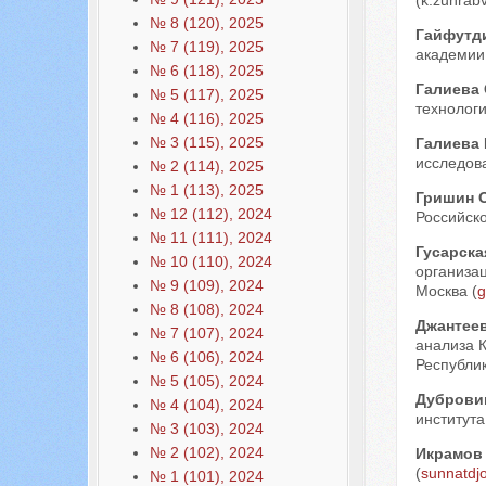
(k.zuhrab
№ 8 (120), 2025
Гайфутд
№ 7 (119), 2025
академии 
№ 6 (118), 2025
Галиева
№ 5 (117), 2025
технологи
№ 4 (116), 2025
№ 3 (115), 2025
Галиева 
исследова
№ 2 (114), 2025
№ 1 (113), 2025
Гришин 
№ 12 (112), 2024
Российско
№ 11 (111), 2024
Гусарска
№ 10 (110), 2024
организац
№ 9 (109), 2024
Москва (
g
№ 8 (108), 2024
Джантее
№ 7 (107), 2024
анализа 
№ 6 (106), 2024
Республик
№ 5 (105), 2024
Дуброви
№ 4 (104), 2024
института
№ 3 (103), 2024
№ 2 (102), 2024
Икрамов
(
sunnatdj
№ 1 (101), 2024