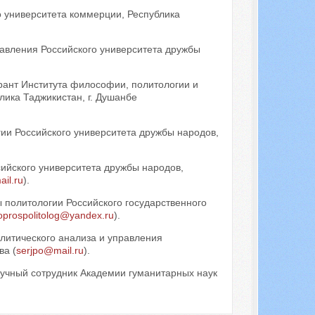
о университета коммерции, Республика
равления Российского университета дружбы
орант Института философии, политологии и
лика Таджикистан, г. Душанбе
ии Российского университета дружбы народов,
сийского университета дружбы народов,
il.ru
).
ы политологии Российского государственного
oprospolitolog@yandex.ru
).
олитического анализа и управления
ва (
serjpo@mail.ru
).
аучный сотрудник Академии гуманитарных наук
.