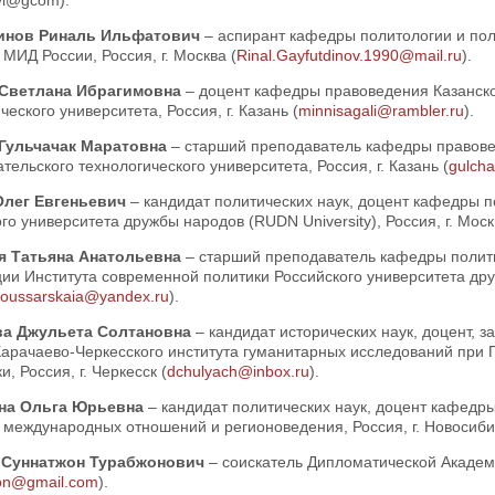
vi@gcom).
инов Риналь Ильфатович
– аспирант кафедры политологии и по
МИД России, Россия, г. Москва (
Rinal.Gayfutdinov.1990@mail.ru
).
 Светлана Ибрагимовна
– доцент кафедры правоведения Казанско
ческого университета, Россия, г. Казань (
minnisagali@rambler.ru
).
Гульчачак Маратовна
– старший преподаватель кафедры правове
тельского технологического университета, Россия, г. Казань (
gulch
Олег Евгеньевич
– кандидат политических наук, доцент кафедры п
го университета дружбы народов (RUDN University), Россия, г. Моск
я Татьяна Анатольевна
– старший преподаватель кафедры полити
ии Института современной политики Российского университета друж
oussarskaia@yandex.ru
).
ва Джульета Солтановна
– кандидат исторических наук, доцент, 
Карачаево-Черкесского института гуманитарных исследований при 
и, Россия, г. Черкесск (
dchulyach@inbox.ru
).
на Ольга Юрьевна
– кандидат политических наук, доцент кафед
 международных отношений и регионоведения, Россия, г. Новосиби
 Суннатжон Турабжонович
– соискатель Дипломатической Академи
on@gmail.com
).