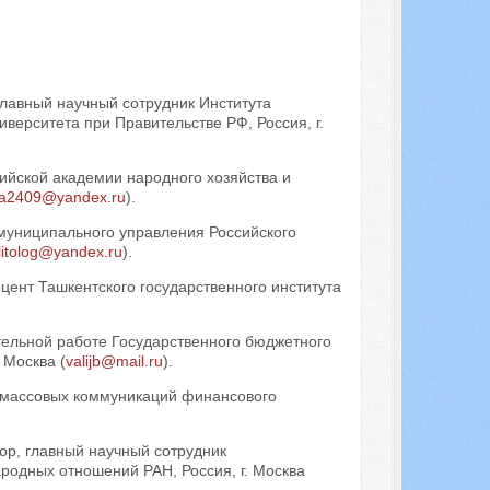
Искать...
главный научный сотрудник Института
ерситета при Правительстве РФ, Россия, г.
сийской академии народного хозяйства и
a2409@yandex.ru
).
 муниципального управления Российского
litolog@yandex.ru
).
оцент Ташкентского государственного института
тельной работе Государственного бюджетного
 Москва (
valijb@mail.ru
).
 массовых коммуникаций финансового
сор, главный научный сотрудник
родных отношений РАН, Россия, г. Москва