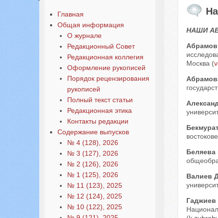
На
Главная
Общая информация
НАШИ А
О журнале
Абрамов
Редакционный Совет
исследов
Редакционная коллегия
Москва (
v
Оформление рукописей
Порядок рецензирования
Абрамов
государст
рукописей
Полный текст статьи
Алексан
Редакционная этика
университ
Контакты редакции
Бекмура
Содержание выпусков
востокове
№ 4 (128), 2026
Беляева
№ 3 (127), 2026
общеобра
№ 2 (126), 2026
№ 1 (125), 2026
Валиев 
университ
№ 11 (123), 2025
№ 12 (124), 2025
Гаджиев
№ 10 (122), 2025
Национал
№ 9 (121), 2025