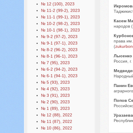
№ 12 (100), 2023
Икромов
№ 11-2 (99-2), 2023
Таджикист
№ 11-1 (99-1), 2023
Касем М
№ 10-2 (98-2), 2023
народов (
№ 10-1 (98-1), 2023
Курбоно
№ 9-2 (97-2), 2023
права им.
№ 9-1 (97-1), 2023
(
zukurbon
№ 8-2 (96-2), 2023
Лысенко
№ 8-1 (96-1), 2023
Россия, г.
№ 7 (95), 2023
№ 6-2 (94-2), 2023
Медведе
№ 6-1 (94-1), 2023
Народный 
№ 5 (93), 2023
Панин Е
№ 4 (92), 2023
аграрного
№ 3 (91), 2023
Попов С
№ 2 (90), 2023
Российско
№ 1 (89), 2023
№ 12 (88), 2022
Уразаева
Республик
№ 11 (87), 2022
№ 10 (86), 2022