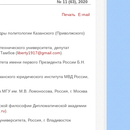
№ 11 (63), 2020
Печать
E-mail
Искать...
дры политологии Казанского (Приволжского)
технического университета, депутат
 Тамбов (
liberty1917@gmail.com
).
тета имени первого Президента России Б.Н.
занского юридического института МВД России,
МГУ им. М.В. Ломоносова, Россия, г. Москва
еской философии Дипломатической академии
.ru
).
ниверситета, Россия, г. Владивосток