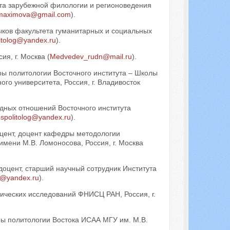
та зарубежной филологии и регионоведения
maximova@gmail.com
).
ков факультета гуманитарных и социальных
itolog@yandex.ru
).
ия, г. Москва (
Medvedev_rudn@mail.ru
).
ры политологии Восточного института – Школы
о университета, Россия, г. Владивосток
ных отношений Восточного института
spolitolog@yandex.ru
).
оцент, доцент кафедры методологии
имени М.В. Ломоносова, Россия, г. Москва
доцент, старший научный сотрудник Института
@yandex.ru
).
ических исследований ФНИСЦ РАН, Россия, г.
ры политологии Востока ИСАА МГУ им. М.В.