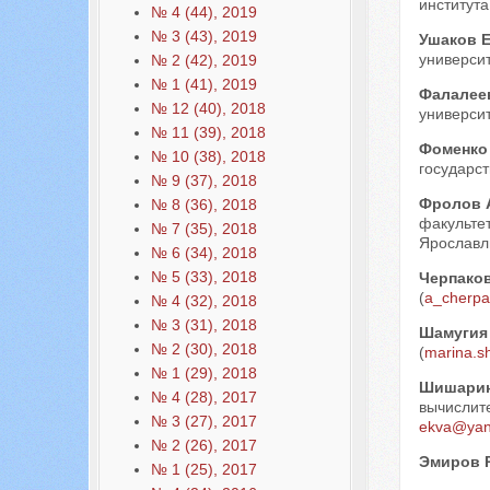
института
№ 4 (44), 2019
№ 3 (43), 2019
Ушаков 
университ
№ 2 (42), 2019
№ 1 (41), 2019
Фалалее
№ 12 (40), 2018
университ
№ 11 (39), 2018
Фоменко
№ 10 (38), 2018
государст
№ 9 (37), 2018
Фролов 
№ 8 (36), 2018
факультет
№ 7 (35), 2018
Ярославл
№ 6 (34), 2018
№ 5 (33), 2018
Черпако
(
a_cherpa
№ 4 (32), 2018
№ 3 (31), 2018
Шамугия
№ 2 (30), 2018
(
marina.s
№ 1 (29), 2018
Шишарин
№ 4 (28), 2017
вычислите
№ 3 (27), 2017
ekva@yan
№ 2 (26), 2017
Эмиров 
№ 1 (25), 2017