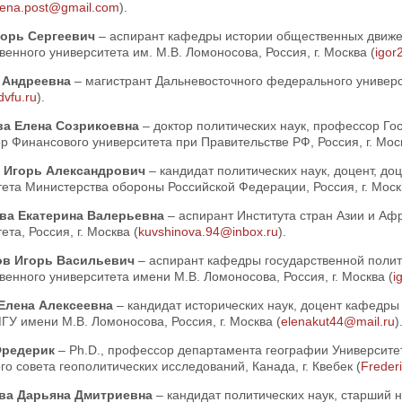
lena.post@gmail.com
).
горь Сергеевич
– аспирант кафедры истории общественных движе
венного университета им. М.В. Ломоносова, Россия, г. Москва (
igor
а Андреевна
– магистрант Дальневосточного федерального универси
vfu.ru
).
ва Елена Созрикоевна
– доктор политических наук, профессор Го
 Финансового университета при Правительстве РФ, Россия, г. Моск
 Игорь Александрович
– кандидат политических наук, доцент, д
ета Министерства обороны Российской Федерации, Россия, г. Моск
ва Екатерина Валерьевна
– аспирант Института стран Азии и Аф
ета, Россия, г. Москва (
kuvshinova.94@inbox.ru
).
ов Игорь Васильевич
– аспирант кафедры государственной полит
венного университета имени М.В. Ломоносова, Россия, г. Москва (
i
Елена Алексеевна
– кандидат исторических наук, доцент кафедры
У имени М.В. Ломоносова, Россия, г. Москва (
elenakut44@mail.ru
)
Фредерик
– Ph.D., профессор департамента географии Университет
го совета геополитических исследований, Канада, г. Квебек (
Freder
ва Дарьяна Дмитриевна
– кандидат политических наук, старший 