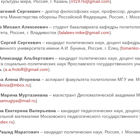
 культуры мира, Россия, г. Казань (
rrt1976@gmail.com
).
Евгений Сергеевич
– доктор философских наук, профессор, доце
ета Министерства обороны Российской Федерации, Россия, г. Моск
в Михаил Алексеевич
– студент бакалавриата кафедры политоло
ета, Россия, г. Владивосток (
falaleev.mike@gmail.com
).
 Сергей Сергеевич
– кандидат политических наук, доцент кафед
венного университета имени А.И. Бунина, Россия, г. Елец (
fomenko
Александр Альбертович
– кандидат политических наук, доцент 
а социально-политических наук Ярославского государственного уни
ь (
a.a.froloff@gmail.com
).
ва Алена Игоревна
– аспирант факультета политологии МГУ им. М.
kova@inbox.ru
).
 Марина Муртазиевна
– магистрант Дипломатической академии МИ
hamugiya@mail.ru
).
а Екатерина Валерьевна
– кандидат педагогических наук, доце
льной математики Московского педагогического государственного ун
dex.ru
).
Рашид Маратович
– кандидат политических наук, Россия, г. Москва