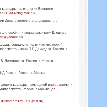
нт кафедры политологии Военного
ва (
11300vch@mail.ru
).
гии Дальневосточного федерального
ры философии и социальных наук Елецкого
-ss@yandex.ru
).
кафедры социально-политических теорий
верситета имени П.Г. Демидова, Россия, г.
В. Ломоносова, Россия, г. Москва
Д России, Россия, г. Москва
нт, доцент кафедры прикладной информатики и
иверситета, Россия, г. Москва (
sh-
 (
rustamamirov1991@list.ru
).