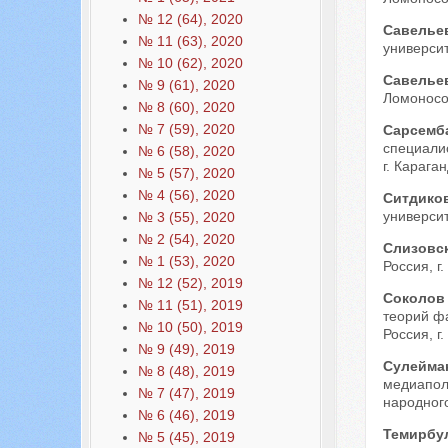
№ 12 (64), 2020
Савелье
№ 11 (63), 2020
университ
№ 10 (62), 2020
Савелье
№ 9 (61), 2020
Ломоносов
№ 8 (60), 2020
№ 7 (59), 2020
Сарсемб
специалис
№ 6 (58), 2020
г. Караган
№ 5 (57), 2020
№ 4 (56), 2020
Ситдико
университ
№ 3 (55), 2020
№ 2 (54), 2020
Слизовс
№ 1 (53), 2020
Россия, г.
№ 12 (52), 2019
Соколов
№ 11 (51), 2019
теорий фа
№ 10 (50), 2019
Россия, г
№ 9 (49), 2019
Сулейма
№ 8 (48), 2019
медиапол
№ 7 (47), 2019
народного
№ 6 (46), 2019
Темирбу
№ 5 (45), 2019