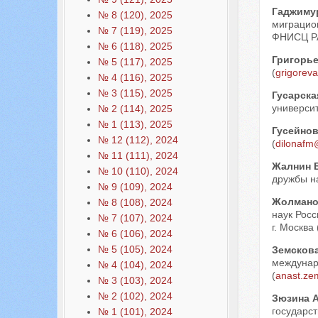
Гаджиму
№ 8 (120), 2025
миграцио
№ 7 (119), 2025
ФНИСЦ РАН
№ 6 (118), 2025
Григорь
№ 5 (117), 2025
(
grigoreva
№ 4 (116), 2025
№ 3 (115), 2025
Гусарска
университ
№ 2 (114), 2025
№ 1 (113), 2025
Гусейно
№ 12 (112), 2024
(
dilonafm
№ 11 (111), 2024
Жалнин 
№ 10 (110), 2024
дружбы на
№ 9 (109), 2024
Жолмано
№ 8 (108), 2024
наук Росс
№ 7 (107), 2024
г. Москва 
№ 6 (106), 2024
№ 5 (105), 2024
Земсков
междунар
№ 4 (104), 2024
(
anast.z
№ 3 (103), 2024
№ 2 (102), 2024
Зюзина 
государст
№ 1 (101), 2024