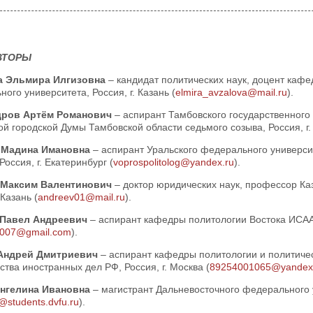
ВТОРЫ
а Эльмира Илгизовна
– кандидат политических наук, доцент кафе
ого университета, Россия, г. Казань (
elmira_avzalova@mail.ru
).
дров Артём Романович
– аспирант Тамбовского государственного 
й городской Думы Тамбовской области седьмого созыва, Россия, г.
 Мадина Имановна
– аспирант Уральского федерального универси
Россия, г. Екатеринбург (
voprospolitolog@yandex.ru
).
 Максим Валентинович
– доктор юридических наук, профессор Ка
 Казань (
andreev01@mail.ru
).
 Павел Андреевич
– аспирант кафедры политологии Востока ИСАА 
v007@gmail.com
).
Андрей Дмитриевич
– аспирант кафедры политологии и политич
тва иностранных дел РФ, Россия, г. Москва (
89254001065@yandex
Ангелина Ивановна
– магистрант Дальневосточного федерального у
@students.dvfu.ru
).