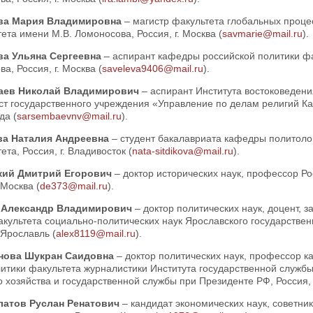
ва Мария Владимировна
– магистр факультета глобальных проце
ета имени М.В. Ломоносова, Россия, г. Москва (
savmarie@mail.ru
).
ва Ульяна Сергеевна
– аспирант кафедры российской политики фа
а, Россия, г. Москва (
saveleva9406@mail.ru
).
аев Николай Владимирович
– аспирант Института востоковедени
т государственного учреждения «Управление по делам религий Кар
да (
sarsembaevnv@mail.ru
).
ва Наталия Андреевна
– студент бакалавриата кафедры политоло
ета, Россия, г. Владивосток (
nata-sitdikova@mail.ru
).
кий Дмитрий Егорович
– доктор исторических наук, профессор Ро
 Москва (
de373@mail.ru
).
 Александр Владимирович
– доктор политических наук, доцент,
культета социально-политических наук Ярославского государствен
. Ярославль (
alex8119@mail.ru
).
нова Шукран Саидовна
– доктор политических наук, профессор 
итики факультета журналистики Института государственной службы
 хозяйства и государственной службы при Президенте РФ, Россия, г
латов Руслан Ренатович
– кандидат экономических наук, советник