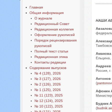
Содержание выпусков
Главная
Наши авторы № 12-2020
Общая информация
О журнале
НАШИ А
Редакционный Совет
Авзалов
Редакционная коллегия
федеральн
Оформление рукописей
Порядок рецензирования
Алексан
Тамбовско
рукописей
Полный текст статьи
Аманова
Редакционная этика
Ельцина, 
Контакты редакции
Андреев
Содержание выпусков
Россия, г.
№ 4 (128), 2026
Антонов
№ 3 (127), 2026
(
pantono
№ 2 (126), 2026
№ 1 (125), 2026
Афонин 
№ 11 (123), 2025
Министерс
№ 12 (124), 2025
Будник 
№ 10 (122), 2025
(
budnik.ai
№ 9 (121), 2025