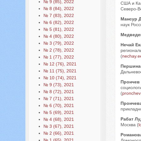
№ 9 (85), 2022
США и Ка
№ 8 (84), 2022
Северо-Во
№ 7 (83), 2022
Мансур 
№ 6 (82), 2022
наук Росс
№ 5 (81), 2022
Медведе
№ 4 (80), 2022
№ 3 (79), 2022
Нечай Ек
№ 2 (78), 2022
регионал
(
nechay.e
№ 1 (77), 2022
№ 12 (76), 2021
Першина
№ 11 (75), 2021
Дальневос
№ 10 (74), 2021
Прончев
№ 9 (73), 2021
социологи
№ 8 (72), 2021
(
pronchev
№ 7 (71), 2021
Прончев
№ 6 (70), 2021
прикладно
№ 5 (69), 2021
Рабат Л
№ 4 (68), 2021
Москва (
l
№ 3 (67), 2021
№ 2 (66), 2021
Романов
№ 1 (65), 2021
Ломоносов