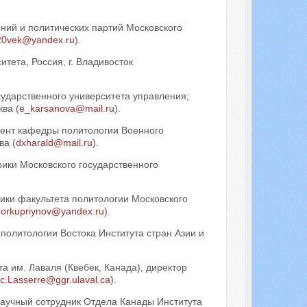
ний и политических партий Московского
20vek@yandex.ru
).
тета, Россия, г. Владивосток
сударственного университета управления;
ва (
e_karsanova@mail.ru
).
оцент кафедры политологии Военного
ва (
dxharald@mail.ru
).
рики Московского государственного
ики факультета политологии Московского
gorkupriynov@yandex.ru
).
 политологии Востока Института стран Азии и
.
а им. Лаваля (Квебек, Канада), директор
ic.Lasserre@ggr.ulaval.ca
).
научный сотрудник Отдела Канады Института