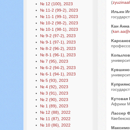
(
zyuzinaa
№ 12 (100), 2023
№ 11-2 (99-2), 2023
Ильин И
№ 11-1 (99-1), 2023
государст
№ 10-2 (98-2), 2023
Кан Анн
№ 10-1 (98-1), 2023
(
kan.aa@d
№ 9-2 (97-2), 2023
Kарсано
№ 9-1 (97-1), 2023
профессор
№ 8-2 (96-2), 2023
№ 8-1 (96-1), 2023
Копылов
университ
№ 7 (95), 2023
№ 6-2 (94-2), 2023
Кувшино
№ 6-1 (94-1), 2023
университ
№ 5 (93), 2023
Куприян
№ 4 (92), 2023
государст
№ 3 (91), 2023
Кутовая 
№ 2 (90), 2023
Африки МГ
№ 1 (89), 2023
№ 12 (88), 2022
Лассер 
Квебекско
№ 11 (87), 2022
№ 10 (86), 2022
Максимо