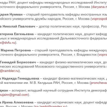
нады РАН; доцент кафедры международных исследований Институ
сточного федерального университета, Россия, г. Москва (
daryana.
Дария Нумман
– старший преподаватель кафедры иностранных язы
ийского университета дружбы народов, Россия, г. Москва (
voprospol
в Николай Павлович
– доктор политических наук, профессор, Росс
атерина Евгеньевна
– кандидат политических наук, доцент кафед
ьных и международных исследований Дальневосточного федеральног
e@dvfu.ru
).
 Марина Петровна
– старший преподаватель кафедры международ
точного федерального университета, Россия, г. Владивосток (
vopro
 Геннадий Борисович
– кандидат физико-математических наук, д
ческих исследований Московского государственного университета 
@rambler.ru
).
а Надежда Геннадьевна
– кандидат физико-математических наук, 
й математики им. М.В. Келдыша РАН, Россия, г. Москва (
proncheva
уджан
– аспирант, младший научный сотрудник Института демограф
oujainr@gmail.com
).
а Ирина Алексеевна
– кандидат исторических наук, доцент кафед
а, Россия, г. Москва (
ira.lambi@yandex.ru
).