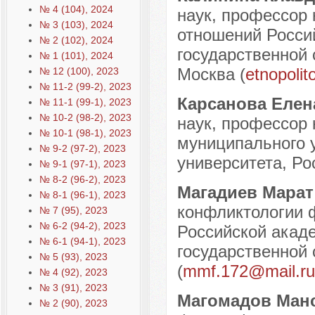
№ 4 (104), 2024
наук, профессор
№ 3 (103), 2024
отношений Россий
№ 2 (102), 2024
государственной 
№ 1 (101), 2024
Москва (
etnopoli
№ 12 (100), 2023
№ 11-2 (99-2), 2023
Карсанова Елен
№ 11-1 (99-1), 2023
№ 10-2 (98-2), 2023
наук, профессор 
№ 10-1 (98-1), 2023
муниципального 
№ 9-2 (97-2), 2023
университета, Рос
№ 9-1 (97-1), 2023
№ 8-2 (96-2), 2023
Магадиев Мара
№ 8-1 (96-1), 2023
конфликтологии 
№ 7 (95), 2023
№ 6-2 (94-2), 2023
Российской акаде
№ 6-1 (94-1), 2023
государственной
№ 5 (93), 2023
(
mmf.172@mail.ru
№ 4 (92), 2023
№ 3 (91), 2023
Магомадов Манс
№ 2 (90), 2023