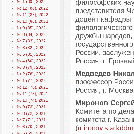
философских нау
№ 1 (89), 2023
№ 12 (88), 2022
представителя Ч
№ 11 (87), 2022
доцент кафедры 
№ 10 (86), 2022
филологического 
№ 9 (85), 2022
дружбы народов,
№ 8 (84), 2022
№ 7 (83), 2022
государственного
№ 6 (82), 2022
России, заслуже
№ 5 (81), 2022
Россия, г. Грозны
№ 4 (80), 2022
№ 3 (79), 2022
Медведев Нико
№ 2 (78), 2022
профессор Росси
№ 1 (77), 2022
№ 12 (76), 2021
Россия, г. Москва
№ 11 (75), 2021
№ 10 (74), 2021
Миронов Серге
№ 9 (73), 2021
Комитета по дел
№ 8 (72), 2021
комитета г. Казан
№ 7 (71), 2021
(
mironov.s.a.kddm
№ 6 (70), 2021
№ 5 (69), 2021