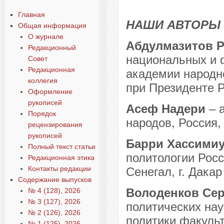
Содержание выпусков
Главная
Наши авторы 4-2015
НАШИ АВТОРЫ
Общая информация
О журнале
Абдулмазитов 
Редакционный
национальных и 
Совет
Редакционная
академии народно
коллегия
при Президенте Р
Оформление
рукописей
Асеф Надери
– а
Порядок
народов, Россия, 
рецензирования
рукописей
Барри Хассими
Полный текст статьи
политологии Росс
Редакционная этика
Контакты редакции
Сенегал, г. Дакар 
Содержание выпусков
Володенков Се
№ 4 (128), 2026
№ 3 (127), 2026
политических нау
№ 2 (126), 2026
политики факульт
№ 1 (125), 2026