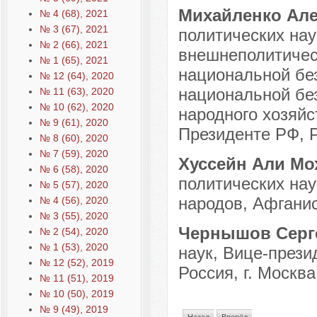
Михайленко Але
№ 4 (68), 2021
№ 3 (67), 2021
политических на
№ 2 (66), 2021
внешнеполитичес
№ 1 (65), 2021
национальной без
№ 12 (64), 2020
национальной бе
№ 11 (63), 2020
№ 10 (62), 2020
народного хозяйс
№ 9 (61), 2020
Президенте РФ, Р
№ 8 (60), 2020
№ 7 (59), 2020
Хуссейн Али М
№ 6 (58), 2020
политических нау
№ 5 (57), 2020
народов, Афганист
№ 4 (56), 2020
№ 3 (55), 2020
Чернышов Серг
№ 2 (54), 2020
№ 1 (53), 2020
наук, Вице-прези
№ 12 (52), 2019
Россия, г. Москва
№ 11 (51), 2019
№ 10 (50), 2019
№ 9 (49), 2019