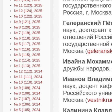
государственного
№ 11 (123), 2025
№ 12 (124), 2025
Россия, г. Москва
№ 10 (122), 2025
Гелеранский Пё
№ 9 (121), 2025
№ 8 (120), 2025
наук, докторант
№ 7 (119), 2025
отношений Россий
№ 6 (118), 2025
государственной 
№ 5 (117), 2025
№ 4 (116), 2025
Москва (
gelerans
№ 3 (115), 2025
Ивайна Мохамм
№ 2 (114), 2025
№ 1 (113), 2025
дружбы народов,
№ 12 (112), 2024
№ 11 (111), 2024
Иванов Владим
№ 10 (110), 2024
наук, доцент ка
№ 9 (109), 2024
Российского унив
№ 8 (108), 2024
Москва (
vestnikr
№ 7 (107), 2024
№ 6 (106), 2024
Калинина Клав
№ 5 (105), 2024