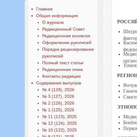
Выпуск 3, 2011
Главная
Общая информация
РОССИ
О журнале
Редакционный Совет
Шкури
Редакционная коллегия
факто
Касим
Оформление рукописей
федер
Порядок рецензирования
Медве
рукописей
орган
Полный текст статьи
Томаз
Редакционная этика
РЕГИО
Контакты редакции
Содержание выпусков
Янчук
№ 4 (128), 2026
Ганич
Смаги
№ 3 (127), 2026
№ 2 (126), 2026
ЭТНОП
№ 1 (125), 2026
Медвед
№ 11 (123), 2025
Бекбо
№ 12 (124), 2025
Перко
№ 10 (122), 2025
№ 9 (121), 2025