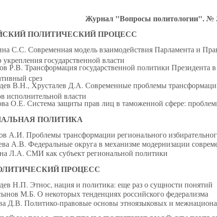
Журнал "Вопросы политологии". № 3 
ЙСКИЙ ПОЛИТИЧЕСКИЙ ПРОЦЕСС
на С.С. Современная модель взаимодействия Парламента и Пра
р укрепления государственной власти
ов Р.В. Трансформация государственной политики Президента в
ативный срез
дев В.Н., Хрусталев Д.А. Современные проблемы трансформаци
ов исполнительной власти
ова О.Е. Система защиты прав лиц в таможенной сфере: проблем
НАЛЬНАЯ ПОЛИТИКА
ов А.И. Проблемы трансформации регионального избирательног
ева А.В. Федеральные округа в механизме модернизации соврем
на Л.А. СМИ как субъект региональной политики
ОЛИТИЧЕСКИЙ ПРОЦЕСС
ев Н.П. Этнос, нация и политика: еще раз о сущности понятий
сынов М.Б. О некоторых тенденциях российского федерализма
ва Д.В. Политико-правовые основы этноязыковых и межнацион