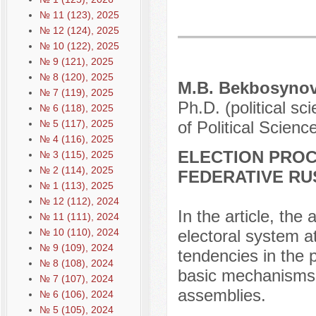
№ 11 (123), 2025
№ 12 (124), 2025
№ 10 (122), 2025
№ 9 (121), 2025
№ 8 (120), 2025
M.B. Bekbosyno
№ 7 (119), 2025
Ph.D. (political s
№ 6 (118), 2025
№ 5 (117), 2025
of Political Scien
№ 4 (116), 2025
ELECTION PROC
№ 3 (115), 2025
№ 2 (114), 2025
FEDERATIVE RU
№ 1 (113), 2025
№ 12 (112), 2024
In the article, the
№ 11 (111), 2024
№ 10 (110), 2024
electoral system at
№ 9 (109), 2024
tendencies in the 
№ 8 (108), 2024
basic mechanisms o
№ 7 (107), 2024
assemblies.
№ 6 (106), 2024
№ 5 (105), 2024