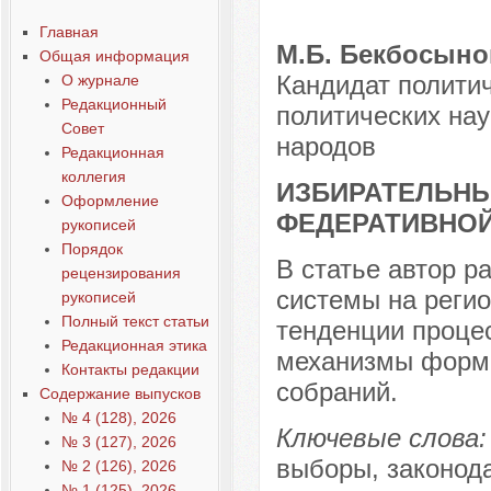
Выпуск 4, 2011
Главная
Статья 4-06
М.Б. Бекбосыно
Общая информация
Кандидат политич
О журнале
Редакционный
политических нау
Совет
народов
Редакционная
коллегия
ИЗБИРАТЕЛЬНЫ
Оформление
ФЕДЕРАТИВНОЙ
рукописей
Порядок
В статье автор 
рецензирования
системы на реги
рукописей
Полный текст статьи
тенденции проце
Редакционная этика
механизмы форми
Контакты редакции
собраний.
Содержание выпусков
№ 4 (128), 2026
Ключевые слова:
№ 3 (127), 2026
выборы, законода
№ 2 (126), 2026
№ 1 (125), 2026