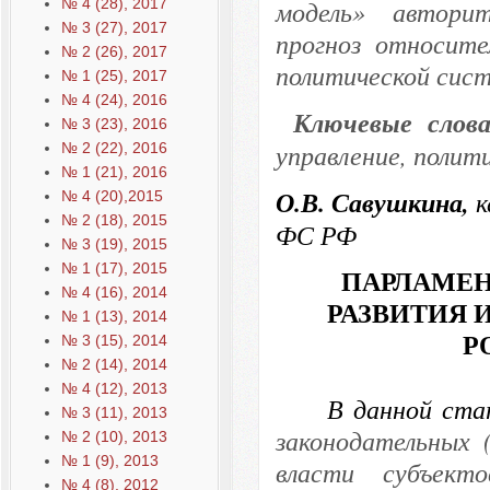
№ 4 (28), 2017
модель» автори
№ 3 (27), 2017
прогноз относите
№ 2 (26), 2017
политической си
№ 1 (25), 2017
№ 4 (24), 2016
Ключевые слов
№ 3 (23), 2016
управление, полит
№ 2 (22), 2016
№ 1 (21), 2016
О.В. Савушкина,
к
№ 4 (20),2015
№ 2 (18), 2015
ФС РФ
№ 3 (19), 2015
№ 1 (17), 2015
ПАРЛАМЕН
№ 4 (16), 2014
РАЗВИТИЯ 
№ 1 (13), 2014
Р
№ 3 (15), 2014
№ 2 (14), 2014
№ 4 (12), 2013
В данной ста
№ 3 (11), 2013
законодательных 
№ 2 (10), 2013
№ 1 (9), 2013
власти субъект
№ 4 (8), 2012