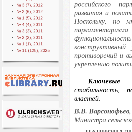
российского пар
№ 3 (7), 2012
развития и полит
№ 2 (6), 2012
№ 1 (5), 2012
Поскольку, по м
№ 4 (4), 2011
парламентаризм
№ 3 (3), 2011
функциональнос
№ 2 (2), 2011
№ 1 (1), 2011
конструктивный у
№ 11 (128), 2025
противоречий и в
укреплению полити
Ключевые
стабильность, п
властей.
В.В. Варсонофьев
Министра сельског