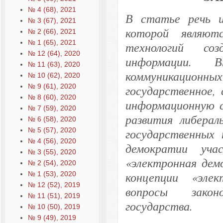
№ 4 (68), 2021
В статье речь и
№ 3 (67), 2021
которой являютс
№ 2 (66), 2021
№ 1 (65), 2021
технологий соз
№ 12 (64), 2020
информации. В
№ 11 (63), 2020
коммуникационных 
№ 10 (62), 2020
№ 9 (61), 2020
государственное,
№ 8 (60), 2020
информационную с
№ 7 (59), 2020
развития либерал
№ 6 (58), 2020
№ 5 (57), 2020
государственных 
№ 4 (56), 2020
демократии уча
№ 3 (55), 2020
«электронная дем
№ 2 (54), 2020
концепции «элек
№ 1 (53), 2020
№ 12 (52), 2019
вопросы законо
№ 11 (51), 2019
государства.
№ 10 (50), 2019
№ 9 (49), 2019