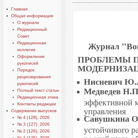
Выпуск 1, 2011
Главная
Общая информация
О журнале
Редакционный
Совет
Журнал "Воп
Редакционная
коллегия
ПРОБЛЕМЫ 
Оформление
рукописей
МОДЕРНИЗА
Порядок
рецензирования
Нисневич Ю.
рукописей
Медведев Н.П
Полный текст статьи
Редакционная этика
эффективной м
Контакты редакции
управления
Содержание выпусков
Савушкина О
№ 4 (128), 2026
№ 3 (127), 2026
устойчивого р
№ 2 (126), 2026
российского о
№ 1 (125), 2026