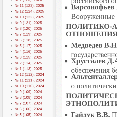
Варсонофьев 
№ 11 (123), 2025
№ 12 (124), 2025
Вооруженные 
№ 10 (122), 2025
ПОЛИТИКО-
№ 9 (121), 2025
№ 8 (120), 2025
ОТНОШЕНИ
№ 7 (119), 2025
№ 6 (118), 2025
Медведев В.Н
№ 5 (117), 2025
государственн
№ 4 (116), 2025
Хрусталев Д.
№ 3 (115), 2025
№ 2 (114), 2025
обеспечения б
№ 1 (113), 2025
Альтенталлер
№ 12 (112), 2024
№ 11 (111), 2024
о политически
№ 10 (110), 2024
№ 9 (109), 2024
ПОЛИТИЧЕСК
№ 8 (108), 2024
ЭТНОПОЛИТ
№ 7 (107), 2024
№ 6 (106), 2024
Гайдук В.В.
П
№ 5 (105), 2024