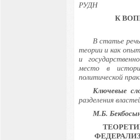
РУДН
К ВО
В статье речь
теори
и и как опы
и государственн
место в истори
политической прак
Ключевые сл
разделения властей
М.Б. Бекбосы
ТЕОРЕТ
ФЕДЕРАЛИ