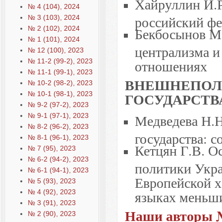
Хайруллин И.Р
№ 4 (104), 2024
российский ф
№ 3 (103), 2024
№ 2 (102), 2024
Бекбосынов М
№ 1 (101), 2024
централизма и
№ 12 (100), 2023
отношениях
№ 11-2 (99-2), 2023
№ 11-1 (99-1), 2023
ВНЕШНЕПОЛ
№ 10-2 (98-2), 2023
ГОСУДАРСТВ
№ 10-1 (98-1), 2023
№ 9-2 (97-2), 2023
Медведева Н.
№ 9-1 (97-1), 2023
№ 8-2 (96-2), 2023
государства: 
№ 8-1 (96-1), 2023
Кетцян Г.В. О
№ 7 (95), 2023
№ 6-2 (94-2), 2023
политики Укра
№ 6-1 (94-1), 2023
Европейской х
№ 5 (93), 2023
языках меньш
№ 4 (92), 2023
№ 3 (91), 2023
Наши авторы №
№ 2 (90), 2023