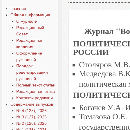
Выпуск 2, 2011
Главная
Общая информация
О журнале
Журнал "Воп
Редакционный
Совет
ПОЛИТИЧЕСК
Редакционная
коллегия
РОССИИ
Оформление
рукописей
Столяров М.В.
Порядок
Медведева В.К
рецензирования
рукописей
политическая 
Полный текст статьи
ПОЛИТИЧЕС
Редакционная этика
Контакты редакции
Богачев У.А. 
Содержание выпусков
№ 4 (128), 2026
Томазова О.Е.
№ 3 (127), 2026
№ 2 (126), 2026
государственн
№ 1 (125), 2026