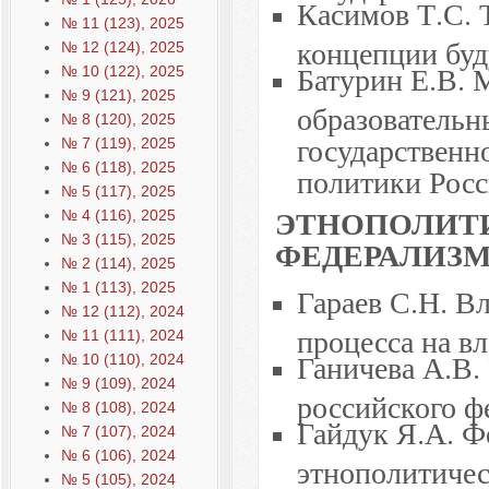
Касимов Т.С. 
№ 11 (123), 2025
концепции буд
№ 12 (124), 2025
Батурин Е.В. 
№ 10 (122), 2025
№ 9 (121), 2025
образовательн
№ 8 (120), 2025
государственн
№ 7 (119), 2025
№ 6 (118), 2025
политики Рос
№ 5 (117), 2025
ЭТНОПОЛИТ
№ 4 (116), 2025
№ 3 (115), 2025
ФЕДЕРАЛИЗ
№ 2 (114), 2025
№ 1 (113), 2025
Гараев С.Н. В
№ 12 (112), 2024
процесса на в
№ 11 (111), 2024
Ганичева А.В.
№ 10 (110), 2024
№ 9 (109), 2024
российского ф
№ 8 (108), 2024
Гайдук Я.А. Ф
№ 7 (107), 2024
№ 6 (106), 2024
этнополитиче
№ 5 (105), 2024