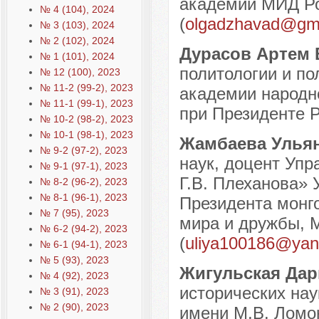
академии МИД Рос
№ 4 (104), 2024
(
olgadzhavad@gm
№ 3 (103), 2024
№ 2 (102), 2024
Дурасов Артем
№ 1 (101), 2024
политологии и по
№ 12 (100), 2023
№ 11-2 (99-2), 2023
академии народно
№ 11-1 (99-1), 2023
при Президенте Р
№ 10-2 (98-2), 2023
№ 10-1 (98-1), 2023
Жамбаева Улья
№ 9-2 (97-2), 2023
наук, доцент Уп
№ 9-1 (97-1), 2023
Г.В. Плеханова» 
№ 8-2 (96-2), 2023
№ 8-1 (96-1), 2023
Президента монг
№ 7 (95), 2023
мира и дружбы, М
№ 6-2 (94-2), 2023
(
uliya100186@yan
№ 6-1 (94-1), 2023
№ 5 (93), 2023
Жигульская Да
№ 4 (92), 2023
исторических на
№ 3 (91), 2023
№ 2 (90), 2023
имени М.В. Ломо