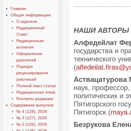
Содержание выпусков
Главная
Наши авторы № 4-2020
Общая информация
О журнале
Редакционный
НАШИ АВТОРЫ
Совет
Редакционная
Алфедейлат Фе
коллегия
государства и пр
Оформление
технического уни
рукописей
(
alfedeilat.firas@
Порядок
рецензирования
Аствацатурова
рукописей
Полный текст статьи
наук, профессор,
Редакционная этика
политических и э
Контакты редакции
Пятигорского госу
Содержание выпусков
Пятигорск (
maya.
№ 4 (128), 2026
№ 3 (127), 2026
Безрукова Еле
№ 2 (126), 2026
№ 1 (125), 2026