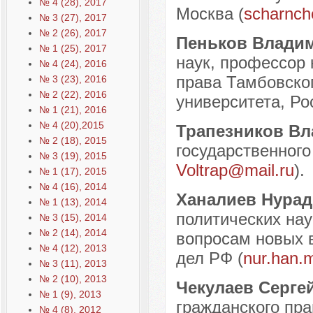
№ 4 (28), 2017
Москва (
scharnch
№ 3 (27), 2017
№ 2 (26), 2017
Пеньков Влади
№ 1 (25), 2017
наук, профессор 
№ 4 (24), 2016
права Тамбовског
№ 3 (23), 2016
№ 2 (22), 2016
университета, Рос
№ 1 (21), 2016
№ 4 (20),2015
Трапезников В
№ 2 (18), 2015
государственного 
№ 3 (19), 2015
Voltrap@mail.ru
).
№ 1 (17), 2015
№ 4 (16), 2014
Ханалиев Нура
№ 1 (13), 2014
политических нау
№ 3 (15), 2014
№ 2 (14), 2014
вопросам новых 
№ 4 (12), 2013
дел РФ (
nur.han.
№ 3 (11), 2013
№ 2 (10), 2013
Чекулаев Серге
№ 1 (9), 2013
гражданского пр
№ 4 (8), 2012