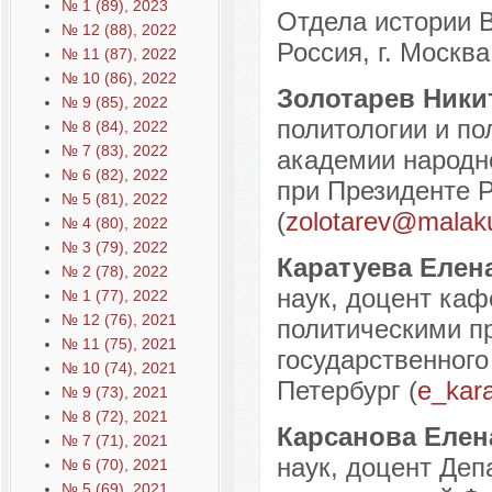
№ 1 (89), 2023
Отдела истории 
№ 12 (88), 2022
Россия, г. Москва
№ 11 (87), 2022
№ 10 (86), 2022
Золотарев Ники
№ 9 (85), 2022
политологии и по
№ 8 (84), 2022
№ 7 (83), 2022
академии народно
№ 6 (82), 2022
при Президенте Р
№ 5 (81), 2022
(
zolotarev@malaku
№ 4 (80), 2022
№ 3 (79), 2022
Каратуева Елен
№ 2 (78), 2022
наук, доцент ка
№ 1 (77), 2022
№ 12 (76), 2021
политическими пр
№ 11 (75), 2021
государственного 
№ 10 (74), 2021
Петербург (
e_kar
№ 9 (73), 2021
№ 8 (72), 2021
Карсанова Елен
№ 7 (71), 2021
наук, доцент Деп
№ 6 (70), 2021
№ 5 (69), 2021