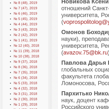
Новикова Ксен
№ 8 (48), 2019
отношений Санкт-
№ 7 (47), 2019
№ 6 (46), 2019
университета, Рос
№ 5 (45), 2019
(
voprospolitolog@
№ 4 (44), 2019
№ 3 (43), 2019
Омонов Боходи
№ 2 (42), 2019
науки), преподав
№ 1 (41), 2019
университета, Ре
№ 12 (40), 2018
№ 11 (39), 2018
(
avazov.75@bk.ru
№ 10 (38), 2018
Павлова Дарья
№ 9 (37), 2018
№ 8 (36), 2018
глобальных соци
№ 7 (35), 2018
факультета глоб
№ 6 (34), 2018
Ломоносова, Росс
№ 5 (33), 2018
№ 4 (32), 2018
Пархитько Ник
№ 3 (31), 2018
наук, доцент каф
№ 2 (30), 2018
№ 1 (29), 2018
Российского унив