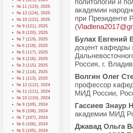
политологии и по
№ 11 (123), 2025
академии народно
№ 12 (124), 2025
при Президенте Р
№ 10 (122), 2025
(
Vladlena2017@gm
№ 9 (121), 2025
№ 8 (120), 2025
Булах Евгений 
№ 7 (119), 2025
№ 6 (118), 2025
доцент кафедры 
№ 5 (117), 2025
Дальневосточног
№ 4 (116), 2025
Россия, г. Владив
№ 3 (115), 2025
№ 2 (114), 2025
Волгин Олег Ст
№ 1 (113), 2025
профессор кафед
№ 12 (112), 2024
№ 11 (111), 2024
МИД России, Росс
№ 10 (110), 2024
Гассиев Знаур 
№ 9 (109), 2024
№ 8 (108), 2024
академии МИД Рос
№ 7 (107), 2024
№ 6 (106), 2024
Джавад Ольга 
№ 5 (105), 2024