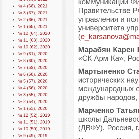
коммуникаций Фи
№ 4 (68), 2021
Правительстве Р
№ 3 (67), 2021
управления и пол
№ 2 (66), 2021
университета упр
№ 1 (65), 2021
№ 12 (64), 2020
(
e_karsanova@mai
№ 11 (63), 2020
№ 10 (62), 2020
Марабян Карен
№ 9 (61), 2020
«СК Арм-Ка», Росс
№ 8 (60), 2020
№ 7 (59), 2020
Мартыненко Ст
№ 6 (58), 2020
исторических нау
№ 5 (57), 2020
международных о
№ 4 (56), 2020
№ 3 (55), 2020
дружбы народов, 
№ 2 (54), 2020
№ 1 (53), 2020
Марченко Татья
№ 12 (52), 2019
школы Дальневос
№ 11 (51), 2019
(ДВФУ), Россия, г
№ 10 (50), 2019
№ 9 (49), 2019