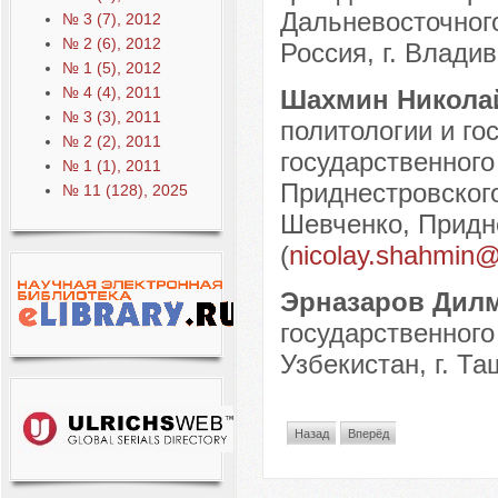
Дальневосточног
№ 3 (7), 2012
№ 2 (6), 2012
Россия, г. Владив
№ 1 (5), 2012
№ 4 (4), 2011
Шахмин Никола
№ 3 (3), 2011
политологии и го
№ 2 (2), 2011
государственного
№ 1 (1), 2011
Приднестровского
№ 11 (128), 2025
Шевченко, Придне
(
nicolay.shahmin
Эрназаров Дил
государственного
Узбекистан, г. Та
Назад
Вперёд