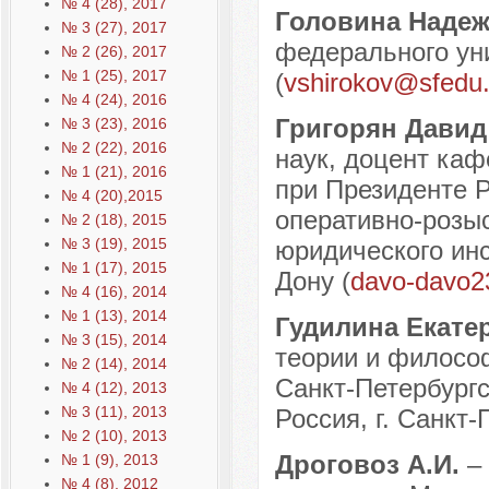
№ 4 (28), 2017
Головина Надеж
№ 3 (27), 2017
федерального уни
№ 2 (26), 2017
№ 1 (25), 2017
(
vshirokov@sfedu.
№ 4 (24), 2016
Григорян Дави
№ 3 (23), 2016
№ 2 (22), 2016
наук, доцент ка
№ 1 (21), 2016
при Президенте 
№ 4 (20),2015
оперативно-розыс
№ 2 (18), 2015
№ 3 (19), 2015
юридического инс
№ 1 (17), 2015
Дону (
davo-davo2
№ 4 (16), 2014
№ 1 (13), 2014
Гудилина Екате
№ 3 (15), 2014
теории и филосо
№ 2 (14), 2014
Санкт-Петербургс
№ 4 (12), 2013
№ 3 (11), 2013
Россия, г. Санкт-
№ 2 (10), 2013
Дроговоз А.И.
–
№ 1 (9), 2013
№ 4 (8), 2012