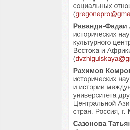
социальных отнош
(
gregonepro@gma
Раванди-Фадаи
исторических наук
культурного цен
Востока и Африки
(
dvzhigulskaya@g
Рахимов Комро
исторических на
и истории между
университета др
Центральной Ази
стран, Россия, г.
Сазонова Татья