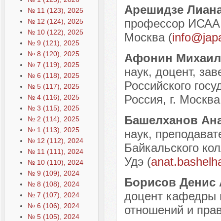
Арешидзе Лиан
№ 11 (123), 2025
профессор ИСАА п
№ 12 (124), 2025
№ 10 (122), 2025
Москва (
info@japa
№ 9 (121), 2025
№ 8 (120), 2025
Афонин Михаил
№ 7 (119), 2025
наук, доцент, за
№ 6 (118), 2025
Российского госу
№ 5 (117), 2025
Россия, г. Москва
№ 4 (116), 2025
№ 3 (115), 2025
Башелханов Ан
№ 2 (114), 2025
№ 1 (113), 2025
наук, преподават
№ 12 (112), 2024
Байкальского кол
№ 11 (111), 2024
Удэ (
anat.bashel
№ 10 (110), 2024
№ 9 (109), 2024
Борисов Денис
№ 8 (108), 2024
доцент кафедры 
№ 7 (107), 2024
№ 6 (106), 2024
отношений и пра
№ 5 (105), 2024