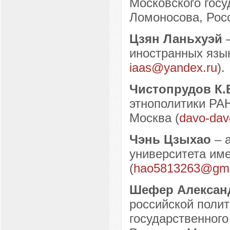
Московского госу
Ломоносова, Росс
Цзян Ланьхуэй
иностранных язык
iaas@yandex.ru
).
Чистопрудов К.
этнополитики РАН
Москва (
davo-dav
Чэнь Цзыхао
– 
университета име
(
hao5813263@gma
Шефер Алексан
российской полит
государственного