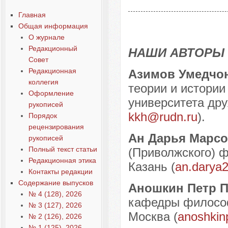
Содержание выпусков
Главная
Наши авторы № 4-2023
Общая информация
О журнале
Редакционный
НАШИ АВТОРЫ
Совет
Редакционная
Азимов Умедчо
коллегия
теории и истори
Оформление
университета дру
рукописей
kkh@rudn.ru
).
Порядок
рецензирования
Ан Дарья Марс
рукописей
Полный текст статьи
(Приволжского) ф
Редакционная этика
Казань (
an.darya
Контакты редакции
Содержание выпусков
Аношкин Петр 
№ 4 (128), 2026
кафедры философ
№ 3 (127), 2026
Москва (
anoshkin
№ 2 (126), 2026
№ 1 (125), 2026