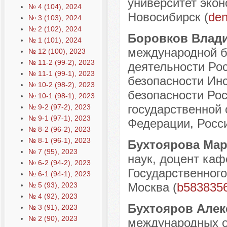
университет экон
№ 4 (104), 2024
Новосибирск (
den
№ 3 (103), 2024
№ 2 (102), 2024
Боровков Влад
№ 1 (101), 2024
международной б
№ 12 (100), 2023
№ 11-2 (99-2), 2023
деятельности Ро
№ 11-1 (99-1), 2023
безопасности Инс
№ 10-2 (98-2), 2023
безопасности Рос
№ 10-1 (98-1), 2023
государственной
№ 9-2 (97-2), 2023
№ 9-1 (97-1), 2023
Федерации, Россия
№ 8-2 (96-2), 2023
№ 8-1 (96-1), 2023
Бухтоярова Мар
№ 7 (95), 2023
наук, доцент ка
№ 6-2 (94-2), 2023
Государственного
№ 6-1 (94-1), 2023
Москва (
b583835
№ 5 (93), 2023
№ 4 (92), 2023
Бухтояров Але
№ 3 (91), 2023
№ 2 (90), 2023
международных о