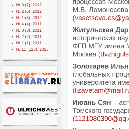
процессов Москов
№ 3 (7), 2012
М.В. Ломоносова,
№ 2 (6), 2012
(
vasetsova.es@ya
№ 1 (5), 2012
№ 4 (4), 2011
Жигульская Да
№ 3 (3), 2011
исторических нау
№ 2 (2), 2011
№ 1 (1), 2011
ФГП МГУ имени М.
№ 11 (128), 2025
Москва (
dvzhigul
Золотарев Илья
глобальных проце
университета име
(
lizavetam@mail.r
Июань Сян
– ас
Томского государ
(
1121080390@qq