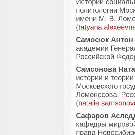
Истории социаль
политологии Моск
имени М. В. Ломо
(
tatyana.alexeev
Самосюк Антон
академии Генера
Российской Федер
Самсонова Ната
истории и теории
Московского госу
Ломоносова, Росс
(
natalie.samsono
Сафаров Аслед
кафедры мировой
права Новосибирс