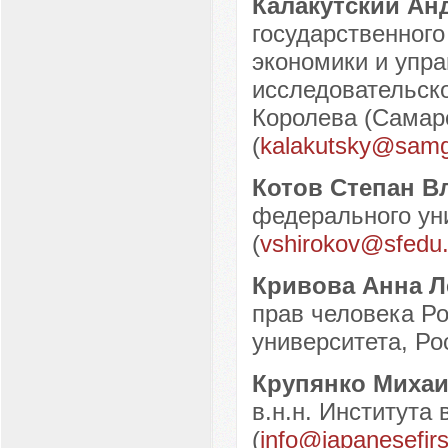
Калакутский А
государственного
экономики и упр
исследовательско
Королева (Самарс
(
kalakutsky@samg
Котов Степан 
федерального уни
(
vshirokov@sfedu.
Кривова Анна 
прав человека Ро
университета, Рос
Крупянко Миха
в.н.н. Института
(
info@japanesefirs