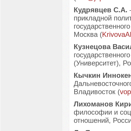
Кудрявцев С.А.
прикладной поли
государственного
Москва (
KrivovaA
Кузнецова Васи
государственног
(Университет), Ро
Кычкин Инноке
Дальневосточного
Владивосток (
vop
Лихоманов Кир
философии и соц
отношений, Россия