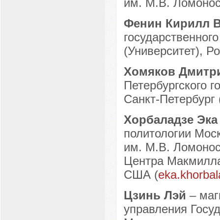
им. М.В. Ломонос
Фенин Кирилл 
государственног
(Университет), Ро
Хомяков Дмитр
Петербургского го
Санкт-Петербург 
Хорбаладзе Эка
политологии Моск
им. М.В. Ломонос
Центра Макмиллан
США (
eka.khorba
Цзинь Лэй
– маг
управления Госу