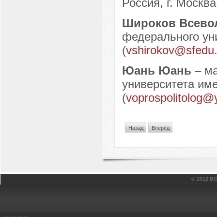
Россия, г. Москва
Широков Всево
федерального уни
(
vshirokov@sfedu.
Юань Юань
– м
университета име
(
voprospolitolog@
Назад
Вперёд
© 2012 