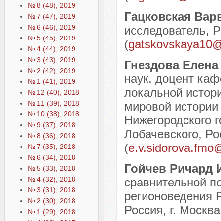
№ 8 (48), 2019
Гацковская Вар
№ 7 (47), 2019
№ 6 (46), 2019
исследователь, Р
№ 5 (45), 2019
(
gatskovskaya10@
№ 4 (44), 2019
№ 3 (43), 2019
Гнездова Елена
№ 2 (42), 2019
наук, доцент каф
№ 1 (41), 2019
локальной истор
№ 12 (40), 2018
№ 11 (39), 2018
мировой истории
№ 10 (38), 2018
Нижегородского г
№ 9 (37), 2018
Лобачевского, Ро
№ 8 (36), 2018
(
e.v.sidorova.fmo
№ 7 (35), 2018
№ 6 (34), 2018
Гойчев Ричард 
№ 5 (33), 2018
№ 4 (32), 2018
сравнительной по
№ 3 (31), 2018
регионоведения Р
№ 2 (30), 2018
Россия, г. Москва
№ 1 (29), 2018