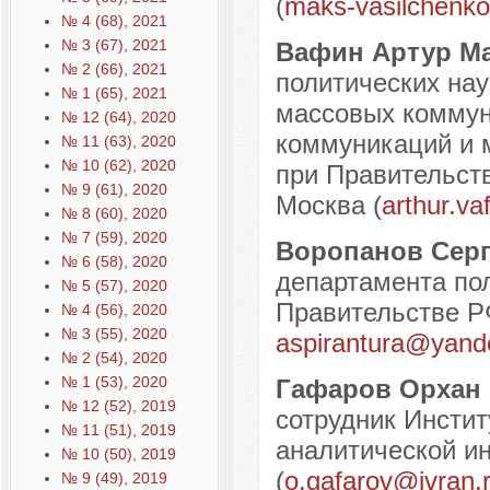
(
maks-vasilchenk
№ 4 (68), 2021
№ 3 (67), 2021
Вафин Артур М
№ 2 (66), 2021
политических нау
№ 1 (65), 2021
массовых коммун
№ 12 (64), 2020
коммуникаций и 
№ 11 (63), 2020
№ 10 (62), 2020
при Правительств
№ 9 (61), 2020
Москва (
arthur.va
№ 8 (60), 2020
№ 7 (59), 2020
Воропанов Сер
№ 6 (58), 2020
департамента по
№ 5 (57), 2020
Правительстве РФ
№ 4 (56), 2020
№ 3 (55), 2020
aspirantura@yand
№ 2 (54), 2020
№ 1 (53), 2020
Гафаров Орхан
№ 12 (52), 2019
сотрудник Инстит
№ 11 (51), 2019
аналитической и
№ 10 (50), 2019
(
o.gafarov@ivran.
№ 9 (49), 2019