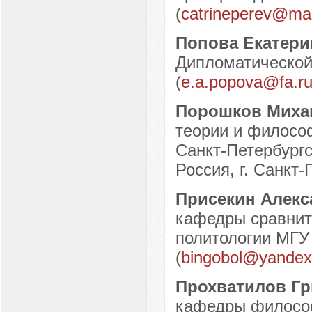
(
catrineperev@mai
Попова Екатер
Дипломатической
(
e.a.popova@fa.r
Порошков Миха
теории и филосо
Санкт-Петербургс
Россия, г. Санкт-
Присекин Алекс
кафедры сравнит
политологии МГУ 
(
bingobol@yandex
Прохватилов Г
кафедры философ