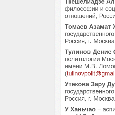
Ткешелиадзе Ал
философии и соц
отношений, Россия
Томаев Азамат
государственного
Россия, г. Москва
Тулинов Денис
политологии Моск
имени М.В. Ломон
(
tulinovpolit@gmai
Утекова Зару Д
государственного
Россия, г. Москва
У Ханьчао
– асп