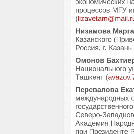
экономических на
процессов МГУ им
(
lizavetam@mail.r
Низамова Марг
Казанского (Прив
Россия, г. Казань 
Омонов Бахтие
Национального ун
Ташкент (
avazov.
Перевалова Ека
международных о
государственного
Северо-Западног
Академия Народн
при Президенте Р