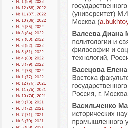
№ 1 (89), 2023
государственног
№ 12 (88), 2022
(университет) МИ
№ 11 (87), 2022
Москва (
a.bukhto
№ 10 (86), 2022
№ 9 (85), 2022
Валеева Диана
№ 8 (84), 2022
№ 7 (83), 2022
политологии и св
№ 6 (82), 2022
философии и соц
№ 5 (81), 2022
технологий, Росси
№ 4 (80), 2022
№ 3 (79), 2022
Васецова Елена
№ 2 (78), 2022
Востока факульт
№ 1 (77), 2022
№ 12 (76), 2021
государственного
№ 11 (75), 2021
Россия, г. Москва
№ 10 (74), 2021
№ 9 (73), 2021
Васильченко М
№ 8 (72), 2021
исторических нау
№ 7 (71), 2021
промышленного ун
№ 6 (70), 2021
№ 5 (69), 2021