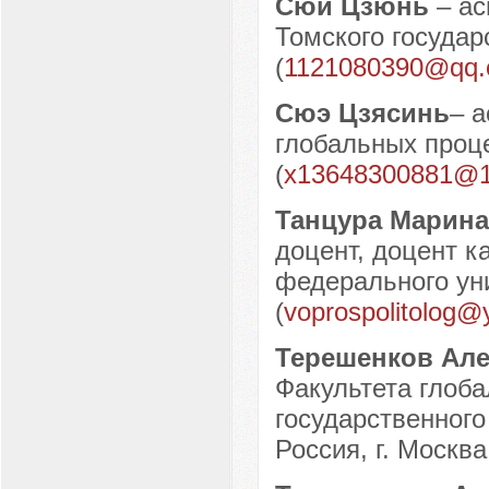
Сюй Цзюнь
– а
Томского государ
(
1121080390@qq
Сюэ Цзясинь
– 
глобальных проц
(
x13648300881@
Танцура Марина
доцент, доцент 
федерального уни
(
voprospolitolog@
Терешенков Ал
Факультета глоб
государственного
Россия, г. Москва