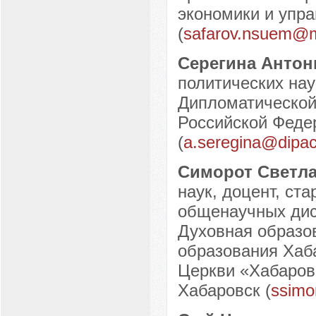
экономики и упра
(
safarov.nsuem@m
Серегина Антон
политических на
Дипломатической
Российской Федер
(
a.seregina@dipa
Симорот Светл
наук, доцент, ст
общенаучных дис
Духовная образо
образования Хаб
Церкви «Хабаровс
Хабаровск (
ssimo