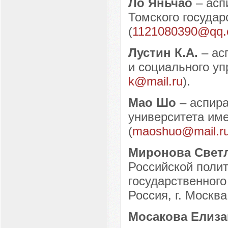
Ло Яньчао
– асп
Томского государ
(
1121080390@qq
Лустин К.А.
– ас
и социального уп
k@mail.ru
).
Мао Шо
– аспир
университета име
(
maoshuo@mail.r
Миронова Свет
Российской полит
государственного
Россия, г. Москва
Мосакова Елиза