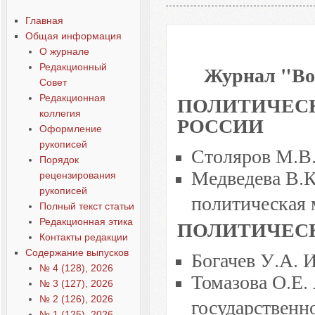
Выпуск 2, 2011
Главная
Общая информация
О журнале
Журнал "Воп
Редакционный
Совет
ПОЛИТИЧЕСК
Редакционная
коллегия
РОССИИ
Оформление
рукописей
Столяров М.В.
Порядок
Медведева В.К
рецензирования
рукописей
политическая 
Полный текст статьи
ПОЛИТИЧЕС
Редакционная этика
Контакты редакции
Богачев У.А. 
Содержание выпусков
№ 4 (128), 2026
Томазова О.Е.
№ 3 (127), 2026
№ 2 (126), 2026
государственн
№ 1 (125), 2026