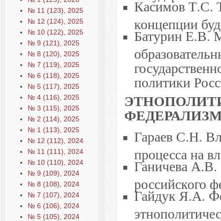
Касимов Т.С. 
№ 11 (123), 2025
концепции буд
№ 12 (124), 2025
Батурин Е.В. 
№ 10 (122), 2025
№ 9 (121), 2025
образовательн
№ 8 (120), 2025
государственн
№ 7 (119), 2025
№ 6 (118), 2025
политики Рос
№ 5 (117), 2025
ЭТНОПОЛИТ
№ 4 (116), 2025
№ 3 (115), 2025
ФЕДЕРАЛИЗ
№ 2 (114), 2025
№ 1 (113), 2025
Гараев С.Н. В
№ 12 (112), 2024
процесса на в
№ 11 (111), 2024
Ганичева А.В.
№ 10 (110), 2024
№ 9 (109), 2024
российского ф
№ 8 (108), 2024
Гайдук Я.А. Ф
№ 7 (107), 2024
№ 6 (106), 2024
этнополитиче
№ 5 (105), 2024