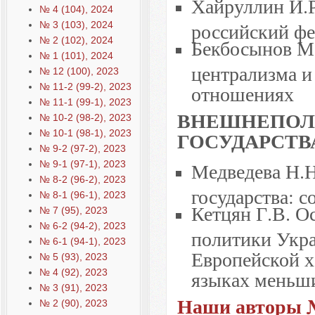
Хайруллин И.Р
№ 4 (104), 2024
российский ф
№ 3 (103), 2024
№ 2 (102), 2024
Бекбосынов М
№ 1 (101), 2024
централизма и
№ 12 (100), 2023
отношениях
№ 11-2 (99-2), 2023
№ 11-1 (99-1), 2023
ВНЕШНЕПОЛ
№ 10-2 (98-2), 2023
ГОСУДАРСТВ
№ 10-1 (98-1), 2023
№ 9-2 (97-2), 2023
Медведева Н.
№ 9-1 (97-1), 2023
№ 8-2 (96-2), 2023
государства: 
№ 8-1 (96-1), 2023
Кетцян Г.В. О
№ 7 (95), 2023
№ 6-2 (94-2), 2023
политики Укра
№ 6-1 (94-1), 2023
Европейской х
№ 5 (93), 2023
языках меньш
№ 4 (92), 2023
№ 3 (91), 2023
Наши авторы №
№ 2 (90), 2023