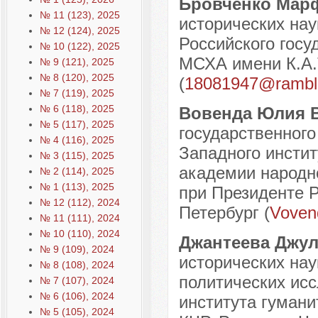
Бровченко Мар
№ 11 (123), 2025
исторических нау
№ 12 (124), 2025
Российского госу
№ 10 (122), 2025
МСХА имени К.А.Т
№ 9 (121), 2025
№ 8 (120), 2025
(
18081947@ramble
№ 7 (119), 2025
№ 6 (118), 2025
Вовенда Юлия 
№ 5 (117), 2025
государственного
№ 4 (116), 2025
Западного инсти
№ 3 (115), 2025
академии народно
№ 2 (114), 2025
№ 1 (113), 2025
при Президенте Р
№ 12 (112), 2024
Петербург (
Voven
№ 11 (111), 2024
№ 10 (110), 2024
Джантеева Джул
№ 9 (109), 2024
исторических нау
№ 8 (108), 2024
политических ис
№ 7 (107), 2024
№ 6 (106), 2024
института гуман
№ 5 (105), 2024