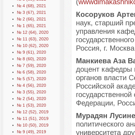
(
wwwdimakashnik
№ 4 (68), 2021
№ 3 (67), 2021
Косоруков Арте
№ 2 (66), 2021
наук, старший пр
№ 1 (65), 2021
управления кафе
№ 12 (64), 2020
государственного
№ 11 (63), 2020
№ 10 (62), 2020
Россия, г. Москва
№ 9 (61), 2020
№ 8 (60), 2020
Манкиева Аза 
№ 7 (59), 2020
доцент кафедры 
№ 6 (58), 2020
органов власти С
№ 5 (57), 2020
Российской акаде
№ 4 (56), 2020
№ 3 (55), 2020
государственной
№ 2 (54), 2020
Федерации, Россия
№ 1 (53), 2020
№ 12 (52), 2019
Мурадян Лусин
№ 11 (51), 2019
политического ан
№ 10 (50), 2019
университета дру
№ 9 (49), 2019