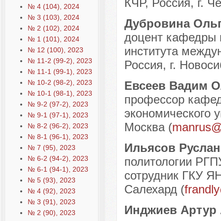
КЧР, Россия, г. Ч
№ 4 (104), 2024
№ 3 (103), 2024
Дубровина Оль
№ 2 (102), 2024
доцент кафедры 
№ 1 (101), 2024
института между
№ 12 (100), 2023
№ 11-2 (99-2), 2023
Россия, г. Новоси
№ 11-1 (99-1), 2023
№ 10-2 (98-2), 2023
Евсеев Вадим 
№ 10-1 (98-1), 2023
профессор кафед
№ 9-2 (97-2), 2023
экономического ун
№ 9-1 (97-1), 2023
Москва (
manrus@m
№ 8-2 (96-2), 2023
№ 8-1 (96-1), 2023
Ильясов Русла
№ 7 (95), 2023
№ 6-2 (94-2), 2023
политологии РГП
№ 6-1 (94-1), 2023
сотрудник ГКУ ЯН
№ 5 (93), 2023
Салехард (
frandl
№ 4 (92), 2023
№ 3 (91), 2023
Инджиев Артур
№ 2 (90), 2023