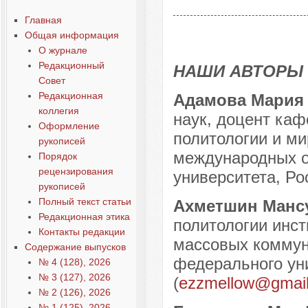
Содержание выпусков
Главная
Наши авторы № 7-2018
Общая информация
О журнале
Редакционный
НАШИ АВТОРЫ
Совет
Редакционная
Адамова Мария
коллегия
наук, доцент ка
Оформление
политологии и ми
рукописей
международных о
Порядок
рецензирования
университета, Рос
рукописей
Полный текст статьи
Ахметшин Манс
Редакционная этика
политологии инс
Контакты редакции
массовых коммун
Содержание выпусков
федерального уни
№ 4 (128), 2026
№ 3 (127), 2026
(
ezzmellow@gmai
№ 2 (126), 2026
№ 1 (125), 2026