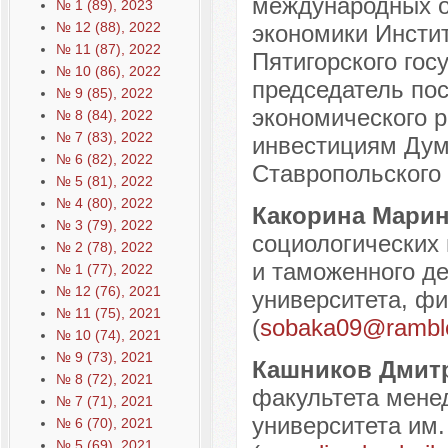
международных о
№ 1 (89), 2023
№ 12 (88), 2022
экономики Инсти
№ 11 (87), 2022
Пятигорского гос
№ 10 (86), 2022
председатель по
№ 9 (85), 2022
экономического р
№ 8 (84), 2022
№ 7 (83), 2022
инвестициям Думы
№ 6 (82), 2022
Ставропольского к
№ 5 (81), 2022
№ 4 (80), 2022
Какорина Марин
№ 3 (79), 2022
социологических
№ 2 (78), 2022
и таможенного д
№ 1 (77), 2022
№ 12 (76), 2021
университета, фи
№ 11 (75), 2021
(
sobaka09@ramble
№ 10 (74), 2021
№ 9 (73), 2021
Кашников Дмит
№ 8 (72), 2021
факультета мене
№ 7 (71), 2021
университета им. 
№ 6 (70), 2021
№ 5 (69), 2021