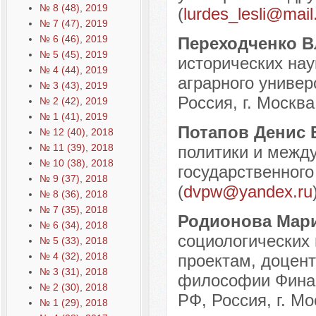
№ 8 (48), 2019
(
lurdes_lesli@mail
№ 7 (47), 2019
№ 6 (46), 2019
Переходченко 
№ 5 (45), 2019
исторических нау
№ 4 (44), 2019
аграрного универ
№ 3 (43), 2019
Россия, г. Москва
№ 2 (42), 2019
№ 1 (41), 2019
Потапов Денис
№ 12 (40), 2018
№ 11 (39), 2018
политики и межд
№ 10 (38), 2018
государственного
№ 9 (37), 2018
(
dvpw@yandex.ru
№ 8 (36), 2018
№ 7 (35), 2018
Родионова Мар
№ 6 (34), 2018
социологических 
№ 5 (33), 2018
№ 4 (32), 2018
проектам, доцент
№ 3 (31), 2018
философии Финан
№ 2 (30), 2018
РФ, Россия, г. Мо
№ 1 (29), 2018