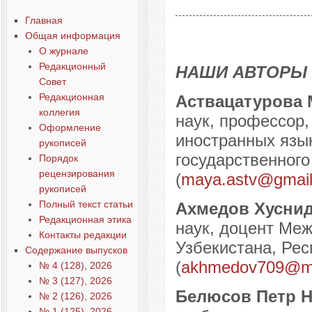
Содержание выпусков
Главная
Наши авторы № 6-2022
Общая информация
О журнале
Редакционный
НАШИ АВТОРЫ
Совет
Редакционная
Аствацатурова 
коллегия
наук, профессор,
Оформление
иностранных язык
рукописей
государственного 
Порядок
рецензирования
(
maya.astv@gmai
рукописей
Полный текст статьи
Ахмедов Хусни
Редакционная этика
наук, доцент Ме
Контакты редакции
Узбекистана, Рес
Содержание выпусков
(
akhmedov709@ma
№ 4 (128), 2026
№ 3 (127), 2026
Белюсов Петр 
№ 2 (126), 2026
№ 1 (125), 2026