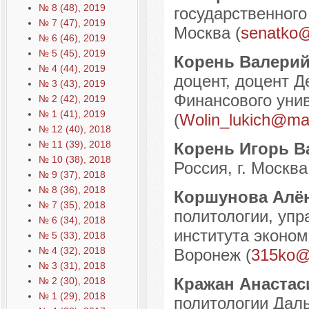
№ 8 (48), 2019
государственного 
№ 7 (47), 2019
Москва (
senatko@
№ 6 (46), 2019
№ 5 (45), 2019
Корень Валери
№ 4 (44), 2019
доцент, доцент Д
№ 3 (43), 2019
Финансового унив
№ 2 (42), 2019
№ 1 (41), 2019
(
Wolin_lukich@mai
№ 12 (40), 2018
№ 11 (39), 2018
Корень Игорь 
№ 10 (38), 2018
Россия, г. Москва
№ 9 (37), 2018
№ 8 (36), 2018
Коршунова Алё
№ 7 (35), 2018
политологии, упр
№ 6 (34), 2018
института эконом
№ 5 (33), 2018
№ 4 (32), 2018
Воронеж (
315ko@
№ 3 (31), 2018
Кражан Анастас
№ 2 (30), 2018
№ 1 (29), 2018
политологии Дал