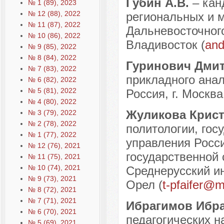
Губин А.В.
– кан
№ 1 (89), 2023
№ 12 (88), 2022
региональных и 
№ 11 (87), 2022
Дальневосточного
№ 10 (86), 2022
Владивосток (
and
№ 9 (85), 2022
№ 8 (84), 2022
Гуринович Дми
№ 7 (83), 2022
прикладного ана
№ 6 (82), 2022
№ 5 (81), 2022
Россия, г. Москва
№ 4 (80), 2022
Жуликова Крист
№ 3 (79), 2022
№ 2 (78), 2022
политологии, гос
№ 1 (77), 2022
управления Росси
№ 12 (76), 2021
государственной
№ 11 (75), 2021
№ 10 (74), 2021
Среднерусский ин
№ 9 (73), 2021
Орел (
t-pfaifer@m
№ 8 (72), 2021
№ 7 (71), 2021
Ибрагимов Ибр
№ 6 (70), 2021
педагогических н
№ 5 (69), 2021