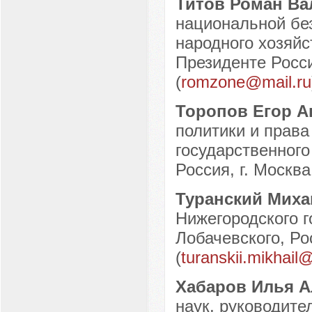
Титов Роман В
национальной бе
народного хозяйс
Президенте Росси
(
romzone@mail.ru
Торопов Егор 
политики и прав
государственного
Россия, г. Москва
Туранский Мих
Нижегородского г
Лобачевского, Ро
(
turanskii.mikhai
Хабаров Илья 
наук, руководите