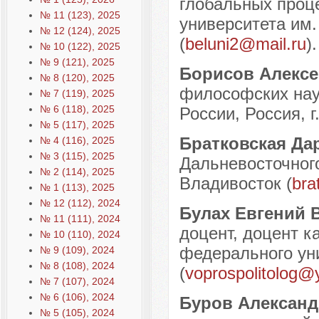
глобальных проце
№ 11 (123), 2025
университета им.
№ 12 (124), 2025
(
beluni2@mail.ru
).
№ 10 (122), 2025
№ 9 (121), 2025
Борисов Алекс
№ 8 (120), 2025
философских нау
№ 7 (119), 2025
№ 6 (118), 2025
России, Россия, г
№ 5 (117), 2025
Братковская Д
№ 4 (116), 2025
№ 3 (115), 2025
Дальневосточного
№ 2 (114), 2025
Владивосток (
bra
№ 1 (113), 2025
№ 12 (112), 2024
Булах Евгений 
№ 11 (111), 2024
доцент, доцент 
№ 10 (110), 2024
федерального уни
№ 9 (109), 2024
№ 8 (108), 2024
(
voprospolitolog@
№ 7 (107), 2024
№ 6 (106), 2024
Буров Александ
№ 5 (105), 2024