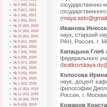
государственно-
№ 4 (68), 2021
№ 3 (67), 2021
государственного 
№ 2 (66), 2021
(
maya.astv@gmai
№ 1 (65), 2021
№ 12 (64), 2020
Иванова Инесс
№ 11 (63), 2020
наук, старший на
№ 10 (62), 2020
РАН, Россия, г. М
№ 9 (61), 2020
№ 8 (60), 2020
Капацына Глеб 
№ 7 (59), 2020
федерального уни
№ 6 (58), 2020
№ 5 (57), 2020
(
bratkovskaya.dv@
№ 4 (56), 2020
№ 3 (55), 2020
Колосова Ирин
№ 2 (54), 2020
наук, доцент каф
№ 1 (53), 2020
философии Дипло
№ 12 (52), 2019
Россия, г. Москва
№ 11 (51), 2019
№ 10 (50), 2019
Комаров Конста
№ 9 (49), 2019