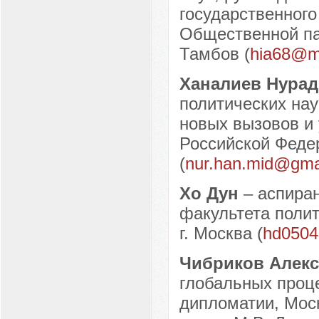
государственного
Общественной пал
Тамбов (
hia68@ma
Ханалиев Нура
политических нау
новых вызовов и
Российской Федер
(
nur.han.mid@gma
Хо Дун
– аспира
факультета полит
г. Москва (
hd0504
Чибриков Алек
глобальных проце
дипломатии, Моск