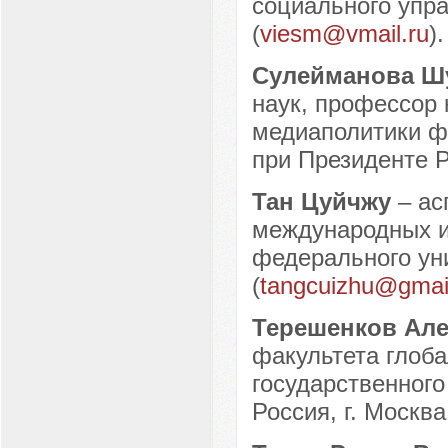
социального упра
(
viesm@vmail.ru
).
Сулейманова Ш
наук, профессор
медиаполитики ф
при Президенте Р
Тан Цуйчжу
– ас
международных и
федерального уни
(
tangcuizhu@gmai
Терешенков Ал
факультета глоб
государственного
Россия, г. Москва