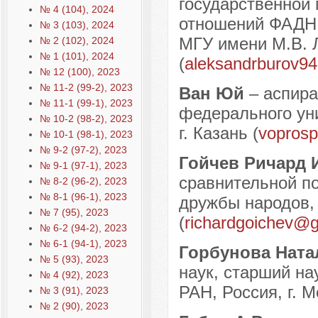
государственной
№ 4 (104), 2024
отношений ФАДН 
№ 3 (103), 2024
МГУ имени М.В. Л
№ 2 (102), 2024
№ 1 (101), 2024
(
aleksandrburov9
№ 12 (100), 2023
№ 11-2 (99-2), 2023
Ван Юй
– аспира
№ 11-1 (99-1), 2023
федерального уни
№ 10-2 (98-2), 2023
г. Казань (
voprosp
№ 10-1 (98-1), 2023
№ 9-2 (97-2), 2023
Гойчев Ричард 
№ 9-1 (97-1), 2023
сравнительной по
№ 8-2 (96-2), 2023
№ 8-1 (96-1), 2023
дружбы народов, 
№ 7 (95), 2023
(
richardgoichev@
№ 6-2 (94-2), 2023
№ 6-1 (94-1), 2023
Горбунова Нат
№ 5 (93), 2023
наук, старший на
№ 4 (92), 2023
РАН, Россия, г. М
№ 3 (91), 2023
№ 2 (90), 2023