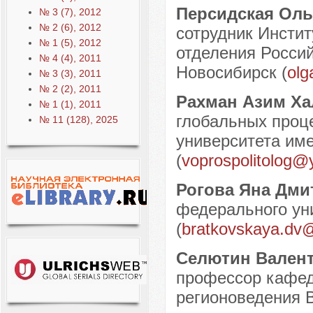
Персидская Оль
№ 3 (7), 2012
№ 2 (6), 2012
сотрудник Инсти
№ 1 (5), 2012
отделения Россий
№ 4 (4), 2011
Новосибирск (
olg
№ 3 (3), 2011
№ 2 (2), 2011
Рахман Азим Х
№ 1 (1), 2011
глобальных проце
№ 11 (128), 2025
университета име
(
voprospolitolog@
Рогова Яна Дм
федерального уни
(
bratkovskaya.dv@
Селютин Вален
профессор кафед
регионоведения В