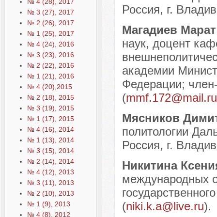
№ 4 (28), 2017
Россия, г. Владив
№ 3 (27), 2017
№ 2 (26), 2017
Магадиев Мара
№ 1 (25), 2017
наук, доцент каф
№ 4 (24), 2016
внешнеполитичес
№ 3 (23), 2016
№ 2 (22), 2016
академии Минист
№ 1 (21), 2016
Федерации; член-
№ 4 (20),2015
(
mmf.172@mail.ru
№ 2 (18), 2015
№ 3 (19), 2015
Мясников Дими
№ 1 (17), 2015
политологии Дал
№ 4 (16), 2014
№ 1 (13), 2014
Россия, г. Владив
№ 3 (15), 2014
№ 2 (14), 2014
Никитина Ксен
№ 4 (12), 2013
международных о
№ 3 (11), 2013
государственного
№ 2 (10), 2013
(
niki.k.a@live.ru
).
№ 1 (9), 2013
№ 4 (8), 2012