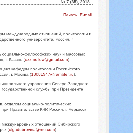
№ 7 (35), 2018
Печать
E-mail
Искать...
едры международных отношений, политологии и
рственного университета, Россия, г.
а социально-философских наук и массовых
 г. Казань (
ezzmellow@gmail.com
).
доцент кафедры политологии Российского
ия, г. Москва (
18081947@rambler.ru
).
униципального управления Северо-Западного
и государственной службы при Президенте
ав. отделом социально-политических
ри Правительстве КЧР, Россия, г. Черкесск
ры международных отношений Сибирского
рск (
olgadubrovina@me.com
).