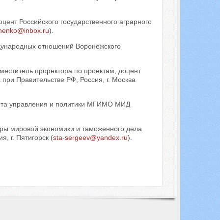
доцент Российского государственного аграрного
henko@inbox.ru
).
дународных отношений Воронежского
заместитель проректора по проектам, доцент
при Правительстве РФ, Россия, г. Москва
ьтета управления и политики МГИМО МИД
дры мировой экономики и таможенного дела
, г. Пятигорск (
sta-sergeev@yandex.ru
).