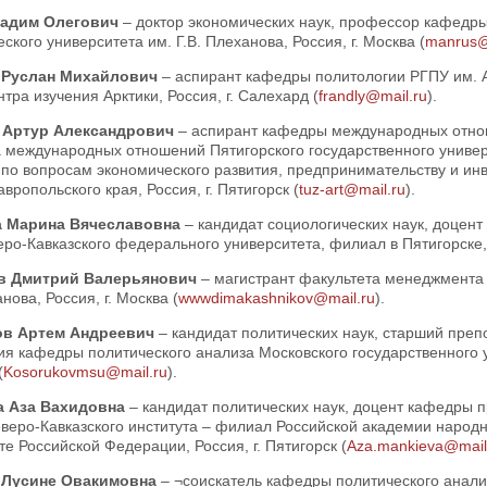
Вадим Олегович
– доктор экономических наук, профессор кафедры
ского университета им. Г.В. Плеханова, Россия, г. Москва (
manrus@
 Руслан Михайлович
– аспирант кафедры политологии РГПУ им. А
ра изучения Арктики, Россия, г. Салехард (
frandly@mail.ru
).
 Артур Александрович
– аспирант кафедры международных отнош
 международных отношений Пятигорского государственного универ
по вопросам экономического развития, предпринимательству и ин
авропольского края, Россия, г. Пятигорск (
tuz-art@mail.ru
).
а Марина Вячеславовна
– кандидат социологических наук, доцен
ро-Кавказского федерального университета, филиал в Пятигорске, Р
в Дмитрий Валерьянович
– магистрант факультета менеджмента 
анова, Россия, г. Москва (
wwwdimakashnikov@mail.ru
).
ов Артем Андреевич
– кандидат политических наук, старший преп
ия кафедры политического анализа Московского государственного 
(
Kosorukovmsu@mail.ru
).
а Аза Вахидовна
– кандидат политических наук, доцент кафедры 
веро-Кавказского института – филиал Российской академии народн
е Российской Федерации, Россия, г. Пятигорск (
Aza.mankieva@mail
 Лусине Овакимовна
– ¬соискатель кафедры политического анали