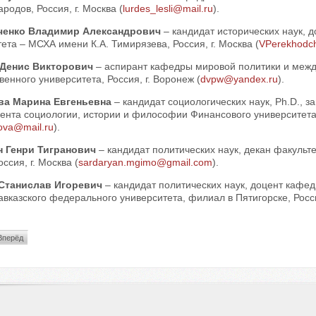
родов, Россия, г. Москва (
lurdes_lesli@mail.ru
).
ченко Владимир Александрович
– кандидат исторических наук, 
ета – МСХА имени К.А. Тимирязева, Россия, г. Москва (
VPerekhodc
 Денис Викторович
– аспирант кафедры мировой политики и меж
венного университета, Россия, г. Воронеж (
dvpw@yandex.ru
).
ва Марина Евгеньевна
– кандидат социологических наук, Ph.D., 
нта социологии, истории и философии Финансового университета 
ova@mail.ru
).
н Генри Тигранович
– кандидат политических наук, декан факул
ссия, г. Москва (
sardaryan.mgimo@gmail.com
).
 Станислав Игоревич
– кандидат политических наук, доцент кафе
вказского федерального университета, филиал в Пятигорске, Россия
Вперёд