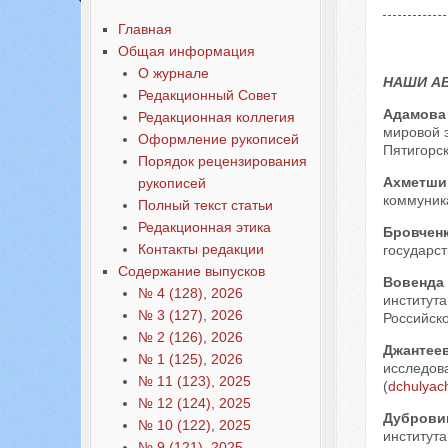
Содержание выпусков
Главная
Наши авторы № 7-2018
Общая информация
О журнале
НАШИ А
Редакционный Совет
Адамова
Редакционная коллегия
мировой э
Оформление рукописей
Пятигорск
Порядок рецензирования
Ахметши
рукописей
коммуника
Полный текст статьи
Редакционная этика
Бровчен
Контакты редакции
государст
Содержание выпусков
Вовенда
№ 4 (128), 2026
институт
№ 3 (127), 2026
Российско
№ 2 (126), 2026
Джантее
№ 1 (125), 2026
исследова
№ 11 (123), 2025
(
dchulyac
№ 12 (124), 2025
Дуброви
№ 10 (122), 2025
института
№ 9 (121), 2025