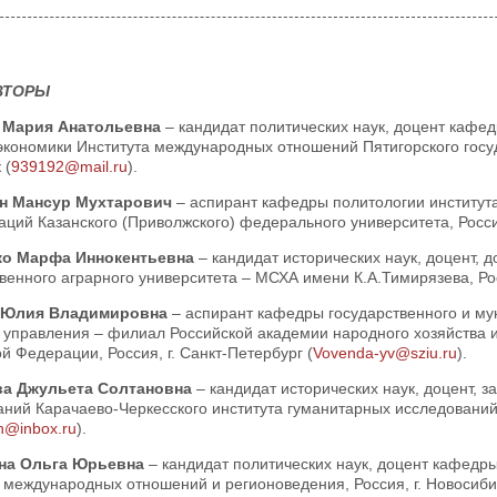
ВТОРЫ
 Мария Анатольевна
– кандидат политических наук, доцент каф
кономики Института международных отношений Пятигорского госуда
 (
939192@mail.ru
).
н Мансур Мухтарович
– аспирант кафедры политологии институт
ций Казанского (Приволжского) федерального университета, Россия,
ко Марфа Иннокентьевна
– кандидат исторических наук, доцент, 
венного аграрного университета – МСХА имени К.А.Тимирязева, Росс
 Юлия Владимировна
– аспирант кафедры государственного и м
а управления – филиал Российской академии народного хозяйства 
й Федерации, Россия, г. Санкт-Петербург (
Vovenda-yv@sziu.ru
).
ва Джульета Солтановна
– кандидат исторических наук, доцент, з
ний Карачаево-Черкесского института гуманитарных исследований п
h@inbox.ru
).
на Ольга Юрьевна
– кандидат политических наук, доцент кафед
 международных отношений и регионоведения, Россия, г. Новосиби