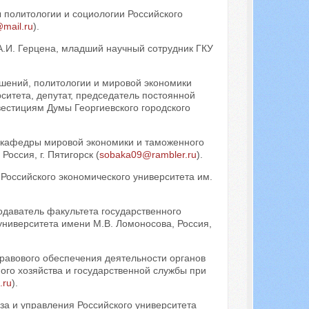
 политологии и социологии Российского
mail.ru
).
.И. Герцена, младший научный сотрудник ГКУ
ений, политологии и мировой экономики
ситета, депутат, председатель постоянной
вестициям Думы Георгиевского городского
т кафедры мировой экономики и таможенного
оссия, г. Пятигорск (
sobaka09@rambler.ru
).
Российского экономического университета им.
одаватель факультета государственного
университета имени М.В. Ломоносова, Россия,
правового обеспечения деятельности органов
ого хозяйства и государственной службы при
.ru
).
за и управления Российского университета