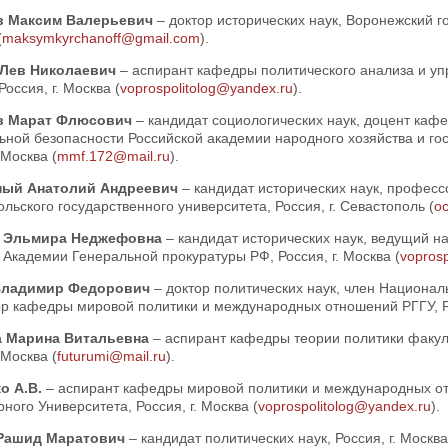
в Максим Валерьевич
– доктор исторических наук, Воронежский го
(
maksymkyrchanoff@gmail.com
).
 Лев Николаевич
– аспирант кафедры политического анализа и уп
Россия, г. Москва (
voprospolitolog@yandex.ru
).
в Марат Флюсович
– кандидат социологических наук, доцент каф
ьной безопасности Российской академии народного хозяйства и го
 Москва (
mmf.172@mail.ru
).
ный Анатолий Андреевич
– кандидат исторических наук, професс
льского государственного университета, Россия, г. Севастополь (
o
 Эльмира Неджефовна
– кандидат исторических наук, ведущий н
 Академии Генеральной прокуратуры РФ, Россия, г. Москва (
vopros
Владимир Федорович
– доктор политических наук, член Национал
р кафедры мировой политики и международных отношений РГГУ, Рос
а Марина Витальевна
– аспирант кафедры теории политики факул
 Москва (
futurumi@mail.ru
).
о А.В.
– аспирант кафедры мировой политики и международных от
ного Университета, Россия, г. Москва (
voprospolitolog@yandex.ru
).
Рашид Маратович
– кандидат политических наук, Россия, г. Москва