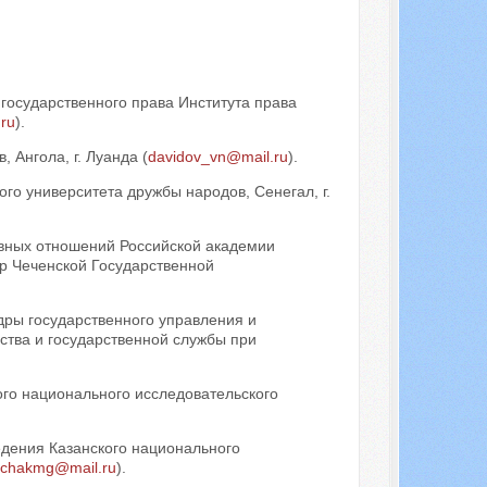
Искать...
государственного права Института права
ru
).
 Ангола, г. Луанда (
davidov_vn@mail.ru
).
го университета дружбы народов, Сенегал, г.
вных отношений Российской академии
ор Чеченской Государственной
дры государственного управления и
ства и государственной службы при
го национального исследовательского
дения Казанского национального
achakmg@mail.ru
).