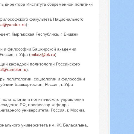
ель директора Института современной политики
т философского факультета Национального
ova@yandex.ru
).
цент, Кыргызская Республика, г. Бишкек
ии и философии Башкирской академии
оссия, г. Уфа (
milaiz@bk.ru
).
ющий кафедрой политологии Российского
zal@rambler.ru
).
дры политологии, социологии и философии
блики Башкортостан, Россия, г. Уфа
политологии и политического управления
Президенте РФ, профессор кафедры
нитарного университета, Россия, г. Москва
ионального университета им. Ж. Баласагына,