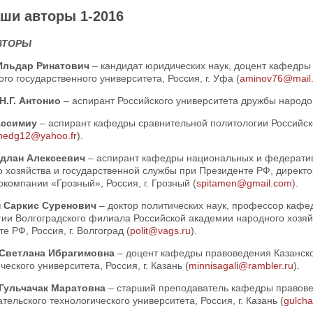
ши авторы 1-2016
ВТОРЫ
Ильдар Ринатович
– кандидат юридических наук, доцент кафедры 
го государственного университета, Россия, г. Уфа (
aminov76@mail.
Н.Г. Антонио
– аспирант Российского университета дружбы народов,
ассимиу
– аспирант кафедры сравнительной политологии Российско
nedg12@yahoo.fr
).
длан Алексеевич
– аспирант кафедры национальных и федерати
 хозяйства и государственной службы при Президенте РФ, директ
компании «Грозный», Россия, г. Грозный (
spitamen@gmail.com
).
 Саркис Суренович
– доктор политических наук, профессор кафе
гии Волгоградского филиала Российской академии народного хозяй
е РФ, Россия, г. Волгоград (
polit@vags.ru
).
 Светлана Ибрагимовна
– доцент кафедры правоведения Казанско
ческого университета, Россия, г. Казань (
minnisagali@rambler.ru
).
Гульчачак Маратовна
– старший преподаватель кафедры правове
тельского технологического университета, Россия, г. Казань (
gulch