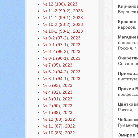
№ 12 (100), 2023
Кирчано
№ 11-2 (99-2), 2023
Воронеж 
№ 11-1 (99-1), 2023
Краснов
№ 10-2 (98-2), 2023
народов, 
№ 10-1 (98-1), 2023
Магадие
№ 9-2 (97-2), 2023
национал
№ 9-1 (97-1), 2023
Россия, г.
№ 8-2 (96-2), 2023
Очеретя
№ 8-1 (96-1), 2023
Севастопо
№ 7 (95), 2023
№ 6-2 (94-2), 2023
Примова
№ 6-1 (94-1), 2023
института
№ 5 (93), 2023
Пряхин 
№ 4 (92), 2023
профессо
№ 3 (91), 2023
Цветков
№ 2 (90), 2023
Россия, г.
№ 1 (89), 2023
№ 12 (88), 2022
Чебаненк
Гуманитар
№ 11 (87), 2022
№ 10 (86), 2022
Эмиров 