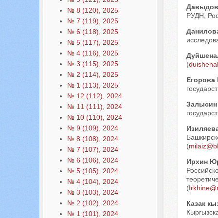
Давыдов
№ 8 (120), 2025
РУДН, Рос
№ 7 (119), 2025
Данилов
№ 6 (118), 2025
исследова
№ 5 (117), 2025
№ 4 (116), 2025
Дуйшена
№ 3 (115), 2025
(
duishena
№ 2 (114), 2025
Егорова 
№ 1 (113), 2025
государст
№ 12 (112), 2024
Залысин
№ 11 (111), 2024
государст
№ 10 (110), 2024
№ 9 (109), 2024
Изиляев
Башкирско
№ 8 (108), 2024
(
milaiz@b
№ 7 (107), 2024
№ 6 (106), 2024
Ирхин Ю
Российск
№ 5 (105), 2024
теоретиче
№ 4 (104), 2024
(
Irkhine@m
№ 3 (103), 2024
№ 2 (102), 2024
Казак кы
Кыргызска
№ 1 (101), 2024