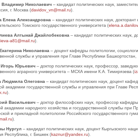
 Владимир Николаевич
– кандидат политических наук, заместит
сия, г. Москва (
davidov_vn@mail.ru
).
а Елена Александровна
– кандидат политических наук, докторан
тельского Томского государственного университета (
elena.a.danil
лиева Алтынай Джайлобековна
– кандидат политических наук, до
lieva-a81@mail.ru
).
Екатерина Николаевна
– доцент кафедры политологии, социолог
венной службы и управления при Главе Республики Башкортостан, Р
 Игорь Юрьевич
– доктор политических наук, профессор, заведу
венного аграрного университета – МСХА имени К.А. Тимирязева (
i
а Людмила Олеговна
– кандидат политических наук, доцент кафе
й академии государственной службы и управления при Главе Респу
k.ru
).
рий Васильевич
– доктор философских наук, профессор кафедры 
ой академии народного хозяйства и государственной службы при 
ской и прикладной политологии Российского государственного гума
ail.ru
).
зы Нургул
– кандидат политических наук, доцент Кыргызского нац
я Республика, г. Бишкек (
kaznur@yandex.ru
).