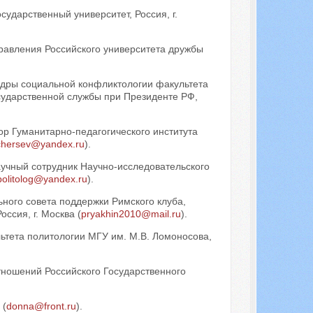
сударственный университет, Россия, г.
равления Российского университета дружбы
едры социальной конфликтологии факультета
сударственной службы при Президенте РФ,
ор Гуманитарно-педагогического института
chersev@yandex.ru
).
аучный сотрудник Научно-исследовательского
politolog@yandex.ru
).
ьного совета поддержки Римского клуба,
сия, г. Москва (
pryakhin2010@mail.ru
).
ьтета политологии МГУ им. М.В. Ломоносова,
ношений Российского Государственного
 (
donna@front.ru
).