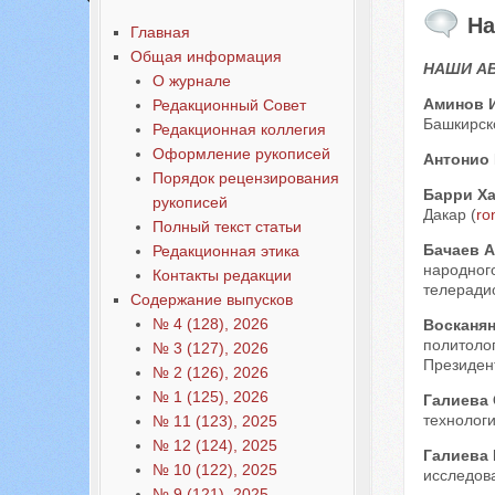
На
Главная
Общая информация
НАШИ А
О журнале
Аминов 
Редакционный Совет
Башкирско
Редакционная коллегия
Оформление рукописей
Антонио 
Порядок рецензирования
Барри Х
рукописей
Дакар (
ro
Полный текст статьи
Бачаев А
Редакционная этика
народного
Контакты редакции
телерадио
Содержание выпусков
№ 4 (128), 2026
Восканян
политоло
№ 3 (127), 2026
Президент
№ 2 (126), 2026
№ 1 (125), 2026
Галиева
технологи
№ 11 (123), 2025
№ 12 (124), 2025
Галиева 
№ 10 (122), 2025
исследова
№ 9 (121), 2025