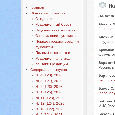
На
Главная
Общая информация
НАШИ А
О журнале
Абахра 
Редакционный Совет
(
qais_bar
Редакционная коллегия
Оформление рукописей
Алехина
Порядок рецензирования
государст
рукописей
Аржанов
Полный текст статьи
факультет
Редакционная этика
Баракат
Контакты редакции
Россия, г
Содержание выпусков
№ 4 (128), 2026
Баранов
(
leonova.
№ 3 (127), 2026
№ 2 (126), 2026
Басов О
№ 1 (125), 2026
(
basovon
№ 11 (123), 2025
Бобров 
№ 12 (124), 2025
МИД Росси
№ 10 (122), 2025
Бозоян 
№ 9 (121), 2025