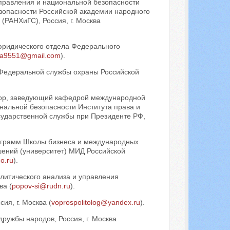
правления и национальной безопасности
зопасности Российской академии народного
(РАНХиГС), Россия, г. Москва
 юридического отдела Федерального
a9551@gmail.com
).
 Федеральной службы охраны Российской
ссор, заведующий кафедрой международной
нальной безопасности Института права и
сударственной службы при Президенте РФ,
рограмм Школы бизнеса и международных
шений (университет) МИД Российской
o.ru
).
олитического анализа и управления
ва (
popov-si@rudn.ru
).
ия, г. Москва (
voprospolitolog@yandex.ru
).
дружбы народов, Россия, г. Москва