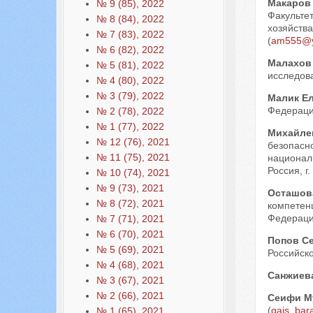
Макаров
№ 9 (85), 2022
Факульте
№ 8 (84), 2022
хозяйства
№ 7 (83), 2022
(
am555@y
№ 6 (82), 2022
Малахов
№ 5 (81), 2022
исследова
№ 4 (80), 2022
№ 3 (79), 2022
Малик Е
Федерации
№ 2 (78), 2022
№ 1 (77), 2022
Михайле
№ 12 (76), 2021
безопасн
№ 11 (75), 2021
национал
Россия, г.
№ 10 (74), 2021
№ 9 (73), 2021
Осташов
№ 8 (72), 2021
компетен
Федераци
№ 7 (71), 2021
№ 6 (70), 2021
Попов С
№ 5 (69), 2021
Российско
№ 4 (68), 2021
Санжиева
№ 3 (67), 2021
№ 2 (66), 2021
Сеифи М
(
qais_bar
№ 1 (65), 2021