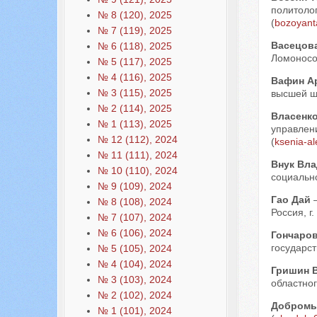
политолог
№ 8 (120), 2025
(
bozoyan
№ 7 (119), 2025
Васецова
№ 6 (118), 2025
Ломоносов
№ 5 (117), 2025
№ 4 (116), 2025
Вафин А
№ 3 (115), 2025
высшей шк
№ 2 (114), 2025
Власенк
№ 1 (113), 2025
управлени
№ 12 (112), 2024
(
ksenia-a
№ 11 (111), 2024
Внук Вл
№ 10 (110), 2024
социально
№ 9 (109), 2024
Гао Дай
№ 8 (108), 2024
Россия, г.
№ 7 (107), 2024
№ 6 (106), 2024
Гончаро
государст
№ 5 (105), 2024
№ 4 (104), 2024
Гришин 
№ 3 (103), 2024
областног
№ 2 (102), 2024
Добромы
№ 1 (101), 2024