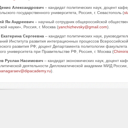
Денис Александрович
– кандидат политических наук, доцент кафе
льского государственного университета, Россия, г. Севастополь (
s
ий Ян Андреевич
– научный сотрудник общероссийской обществе
кой науки», Россия, г. Москва (
yanchizhevsky@gmail.com
).
 Екатерина Сергеевна
– кандидат политических наук, руководите
аний Института развития интеграционных процессов Всероссийско
еского развития РФ; доцент Департамента политологии факультета
го университета при Правительстве РФ, Россия, г. Москва (
Chimir
ев Руслан Насимович
– кандидат экономических наук, доцент ка
литической деятельности Дипломатической академии МИД России, Р
hanagaraev@dipacademy.ru
).