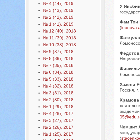
№ 4 (44), 2019
У Яньби
№ 3 (43), 2019
государст
№ 2 (42), 2019
Фам Тхи
№ 1 (41), 2019
(
leonova.
№ 12 (40), 2018
Фатхулл
№ 11 (39), 2018
Ломоносов
№ 10 (38), 2018
№ 9 (37), 2018
Федотов
№ 8 (36), 2018
Националь
№ 7 (35), 2018
Финкель
№ 6 (34), 2018
Ломоносов
№ 5 (33), 2018
Хазели 
№ 4 (32), 2018
Россия, г.
№ 3 (31), 2018
№ 2 (30), 2018
Храмова
деятельн
№ 1 (29), 2018
академии 
№ 4 (28), 2017
05@edu.r
№ 3 (27), 2017
Чемшит 
№ 2 (26), 2017
междунаро
№ 1 (25), 2017
(
stacenko