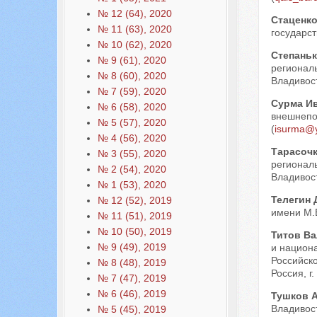
№ 12 (64), 2020
Стаценк
№ 11 (63), 2020
государст
№ 10 (62), 2020
Степань
№ 9 (61), 2020
регионал
№ 8 (60), 2020
Владивост
№ 7 (59), 2020
Сурма И
№ 6 (58), 2020
внешнепо
№ 5 (57), 2020
(
isurma@y
№ 4 (56), 2020
Тарасоч
№ 3 (55), 2020
регионал
№ 2 (54), 2020
Владивост
№ 1 (53), 2020
Телегин 
№ 12 (52), 2019
имени М.В
№ 11 (51), 2019
№ 10 (50), 2019
Титов В
№ 9 (49), 2019
и национ
Российск
№ 8 (48), 2019
Россия, г.
№ 7 (47), 2019
№ 6 (46), 2019
Тушков 
Владивост
№ 5 (45), 2019