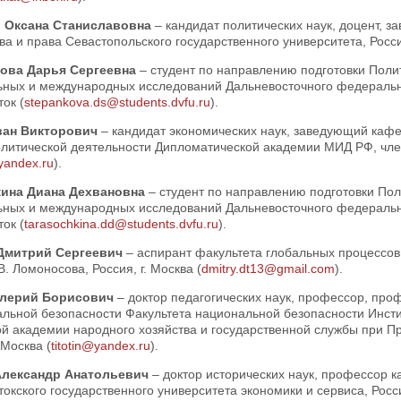
о Оксана Станиславовна
– кандидат политических наук, доцент, 
ва и права Севастопольского государственного университета, Россия
кова Дарья Сергеевна
– студент по направлению подготовки Поли
ьных и международных исследований Дальневосточного федеральног
ок (
stepankova.ds@students.dvfu.ru
).
ван Викторович
– кандидат экономических наук, заведующий кафе
литической деятельности Дипломатической академии МИД РФ, член
andex.ru
).
кина Диана Дехвановна
– студент по направлению подготовки Пол
ьных и международных исследований Дальневосточного федеральног
ок (
tarasochkina.dd@students.dvfu.ru
).
Дмитрий Сергеевич
– аспирант факультета глобальных процессов
. Ломоносова, Россия, г. Москва (
dmitry.dt13@gmail.com
).
алерий Борисович
– доктор педагогических наук, профессор, пр
альной безопасности Факультета национальной безопасности Инсти
ой академии народного хозяйства и государственной службы при П
 Москва (
titotin@yandex.ru
).
Александр Анатольевич
– доктор исторических наук, профессор
окского государственного университета экономики и сервиса, Россия