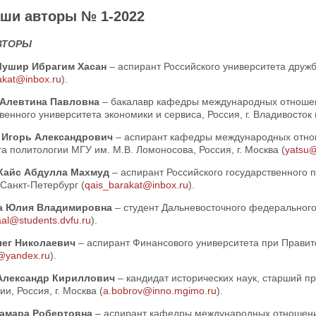
ши авторы № 1-2022
ВТОРЫ
Мушир Ибрагим Хасан
– аспирант Российского университета дружб
akat@inbox.ru
).
 Алевтина Павловна
– бакалавр кафедры международных отношен
венного университета экономики и сервиса, Россия, г. Владивосток 
 Игорь Александрович
– аспирант кафедры международных отно
а политологии МГУ им. М.В. Ломоносова, Россия, г. Москва (
yatsu@
 Кайс Абдулла Махмуд
– аспирант Российского государственного п
. Санкт-Петербург (
qais_barakat@inbox.ru
).
а Юлия Владимировна
– студент Дальневосточного федерального 
aal@students.dvfu.ru
).
лег Николаевич
– аспирант Финансового университета при Правите
@yandex.ru
).
Александр Кириллович
– кандидат исторических наук, старший
и, Россия, г. Москва (
a.bobrov@inno.mgimo.ru
).
Тамара Робертовна
– аспирант кафедры международных отношени