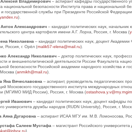
 Алексей Владимирович
– аспирант кафедры государственного у
та национальной безопасности Института права и национальной бе
 и государственной службы при Президенте Российской Федерации 
andex.ru
).
 Антон Александрович
– кандидат политических наук, начальник
тельского центра картофеля имени А.Г. Лорха, Россия, г. Москва (
y
лена Николаевна
– кандидат политических наук, доцент Академии
, Россия, г. Орёл (
malik57-elena@mail.ru
).
нко Александр Николаевич
– доктор политических наук, профе
ости и внешнеполитической деятельности России Факультета нацио
ьной безопасности Российской академии народного хозяйства и го
 Москва (
anmikh@mail.ru
).
а Яна Вячеславовна
– аспирант, руководитель педагогических п
ций Московского государственного института международных отно
и (МГИМО МИД России), Россия, г. Москва (
ostashova.y.v@my.mgim
ергей Иванович
– кандидат политических наук, доцент кафедры п
го университета дружбы народов (RUDN University), Россия, г. Моск
 Аяна Дугаровна
– аспирант ИСАА МГУ им. М.В. Ломоносова, Росс
устафа Салеем Мустафа
– магистрант Российского университета 
akat@inbox.ru
).