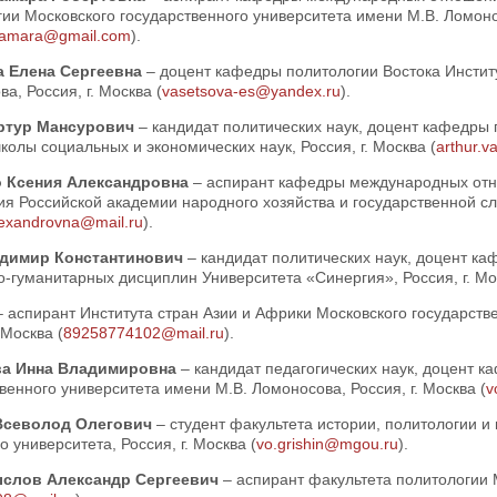
ии Московского государственного университета имени М.В. Ломонос
tamara@gmail.com
).
 Елена Сергеевна
– доцент кафедры политологии Востока Институ
а, Россия, г. Москва (
vasetsova-es@yandex.ru
).
ртур Мансурович
– кандидат политических наук, доцент кафедры
олы социальных и экономических наук, Россия, г. Москва (
arthur.v
о Ксения Александровна
– аспирант кафедры международных отн
я Российской академии народного хозяйства и государственной сл
lexandrovna@mail.ru
).
адимир Константинович
– кандидат политических наук, доцент 
-гуманитарных дисциплин Университета «Синергия», Россия, г. Мо
– аспирант Института стран Азии и Африки Московского государств
 Москва (
89258774102@mail.ru
).
ва Инна Владимировна
– кандидат педагогических наук, доцент 
венного университета имени М.В. Ломоносова, Россия, г. Москва (
v
Всеволод Олегович
– студент факультета истории, политологии и
о университета, Россия, г. Москва (
vo.grishin@mgou.ru
).
слов Александр Сергеевич
– аспирант факультета политологии 