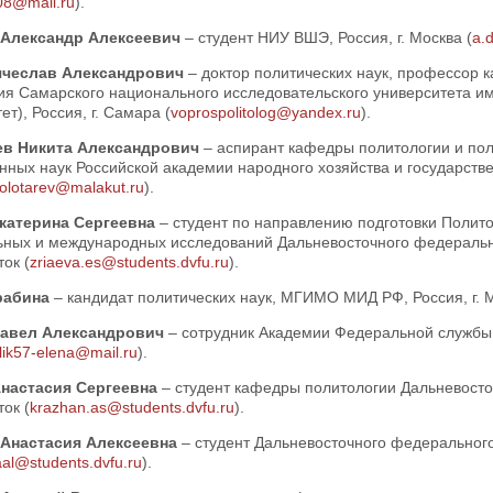
08@mail.ru
).
 Александр Алексеевич
– студент НИУ ВШЭ, Россия, г. Москва (
a.
ячеслав Александрович
– доктор политических наук, профессор 
ия Самарского национального исследовательского университета им
ет), Россия, г. Самара (
voprospolitolog@yandex.ru
).
ев Никита Александрович
– аспирант кафедры политологии и пол
ных наук Российской академии народного хозяйства и государстве
olotarev@malakut.ru
).
катерина Сергеевна
– студент по направлению подготовки Полито
ьных и международных исследований Дальневосточного федеральног
ок (
zriaeva.es@students.dvfu.ru
).
рабина
– кандидат политических наук, МГИМО МИД РФ, Россия, г. М
Павел Александрович
– сотрудник Академии Федеральной службы 
ik57-elena@mail.ru
).
настасия Сергеевна
– студент кафедры политологии Дальневосточ
ок (
krazhan.as@students.dvfu.ru
).
 Анастасия Алексеевна
– студент Дальневосточного федерального 
aal@students.dvfu.ru
).