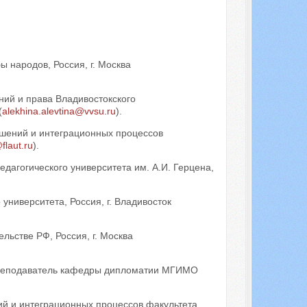
Искать...
ы народов, Россия, г. Москва
ий и права Владивостокского
(
alekhina.alevtina@vvsu.ru
).
шений и интеграционных процессов
flaut.ru
).
едагогического университета им. А.И. Герцена,
университета, Россия, г. Владивосток
льстве РФ, Россия, г. Москва
 преподаватель кафедры дипломатии МГИМО
й и интеграционных процессов факультета