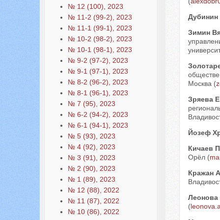
(
alexdobr
№ 12 (100), 2023
Дубинин
№ 11-2 (99-2), 2023
№ 11-1 (99-1), 2023
Зимин В
№ 10-2 (98-2), 2023
управлен
№ 10-1 (98-1), 2023
университ
№ 9-2 (97-2), 2023
Золотар
№ 9-1 (97-1), 2023
обществен
№ 8-2 (96-2), 2023
Москва (
z
№ 8-1 (96-1), 2023
Зряева Е
№ 7 (95), 2023
регионал
№ 6-2 (94-2), 2023
Владивост
№ 6-1 (94-1), 2023
Йозеф Х
№ 5 (93), 2023
№ 4 (92), 2023
Кичаев 
Орёл (
mal
№ 3 (91), 2023
№ 2 (90), 2023
Кражан А
№ 1 (89), 2023
Владивост
№ 12 (88), 2022
Леонова
№ 11 (87), 2022
(
leonova.
№ 10 (86), 2022