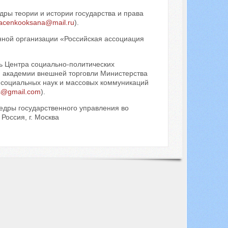
дры теории и истории государства и права
tacenkooksana@mail.ru
).
нной организации «Российская ассоциация
ль Центра социально-политических
й академии внешней торговли Министерства
 социальных наук и массовых коммуникаций
is@gmail.com
).
федры государственного управления во
оссия, г. Москва