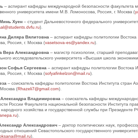
нь
– аспирант кафедры международной безопасности факультета м
венного университета имени М.В. Ломоносова, Россия, г. Москва (
y
 Минь Хуен
– студент Дальневосточного федерального университета
aal@students.dvfu.ru
).
ина Диляра Вялитовна
– аспирант кафедры политологии Востока 
а, Россия, г. Москва (
vasetsova-es@yandex.ru
).
а Вера Александровна
– магистр психологии, старший преподав
ного исследовательского университета «Высшая школа экономики»,
зон Софья Сергеевна
– аспирант кафедры политологии Востока И
а, Россия, г. Москва (
sofyafinkelzon@mail.ru
).
Реза
– соискатель кафедры политологии Востока Института стран А
 Москва (
Rhazeli7@gmail.com
).
 Александра Владимировна
– соискатель кафедры международно
ости России Факультета национальной безопасности Института пра
народного хозяйства и государственной службы при Президенте РФ,
anepa.ru
).
Александр Александрович
– доктор политических наук, професс
дных отношений Севастопольского государственного университета,
oksana@mail.ru
).