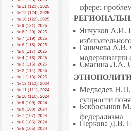
сфере: пробле
№ 11 (123), 2025
№ 12 (124), 2025
РЕГИОНАЛЬН
№ 10 (122), 2025
№ 9 (121), 2025
Янчуков А.И. 
№ 8 (120), 2025
избирательног
№ 7 (119), 2025
Ганичева А.В.
№ 6 (118), 2025
№ 5 (117), 2025
модернизации 
№ 4 (116), 2025
Смагина Л.А. 
№ 3 (115), 2025
№ 2 (114), 2025
ЭТНОПОЛИТИ
№ 1 (113), 2025
№ 12 (112), 2024
Медведев Н.П. 
№ 11 (111), 2024
№ 10 (110), 2024
сущности поня
№ 9 (109), 2024
Бекбосынов М.
№ 8 (108), 2024
федерализма
№ 7 (107), 2024
Перкова Д.В. 
№ 6 (106), 2024
№ 5 (105), 2024