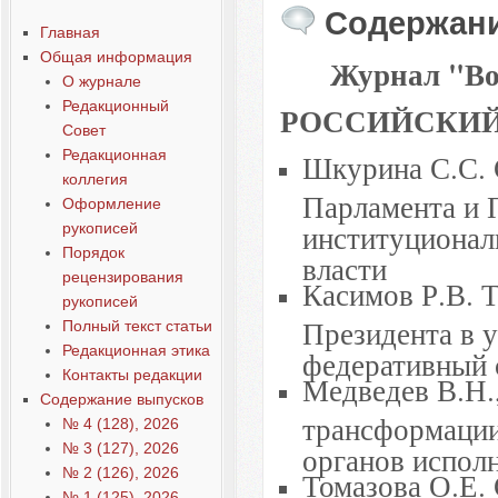
Содержани
Главная
Общая информация
Журнал "Воп
О журнале
Редакционный
РОССИЙСКИЙ
Совет
Редакционная
Шкурина С.С. 
коллегия
Парламента и 
Оформление
институционал
рукописей
Порядок
власти
рецензирования
Касимов Р.В. 
рукописей
Президента в 
Полный текст статьи
Редакционная этика
федеративный 
Контакты редакции
Медведев В.Н.
Содержание выпусков
трансформации
№ 4 (128), 2026
№ 3 (127), 2026
органов испол
№ 2 (126), 2026
Томазова О.Е.
№ 1 (125), 2026