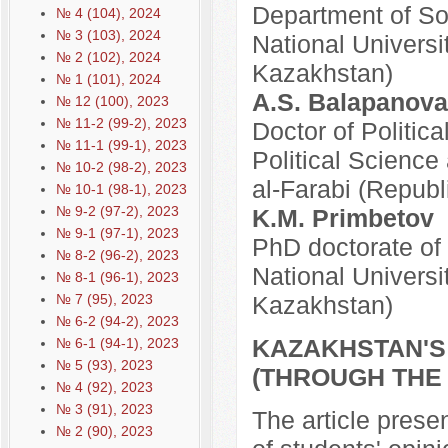
Department of So
№ 4 (104), 2024
№ 3 (103), 2024
National Universi
№ 2 (102), 2024
Kazakhstan)
№ 1 (101), 2024
A.S. Balapanova
№ 12 (100), 2023
№ 11-2 (99-2), 2023
Doctor of Politic
№ 11-1 (99-1), 2023
Political Science
№ 10-2 (98-2), 2023
al-Farabi (Republ
№ 10-1 (98-1), 2023
№ 9-2 (97-2), 2023
K.M. Primbetov
№ 9-1 (97-1), 2023
PhD doctorate of 
№ 8-2 (96-2), 2023
National Universi
№ 8-1 (96-1), 2023
№ 7 (95), 2023
Kazakhstan)
№ 6-2 (94-2), 2023
KAZAKHSTAN'S 
№ 6-1 (94-1), 2023
№ 5 (93), 2023
(THROUGH THE
№ 4 (92), 2023
№ 3 (91), 2023
The article presen
№ 2 (90), 2023