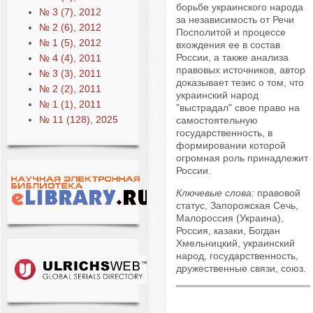
борьбе украинского народа
№ 3 (7), 2012
за независимость от Речи
№ 2 (6), 2012
Посполитой и процессе
№ 1 (5), 2012
вхождения ее в состав
России, а также анализа
№ 4 (4), 2011
правовых источников, автор
№ 3 (3), 2011
доказывает тезис о том, что
№ 2 (2), 2011
украинский народ
№ 1 (1), 2011
"выстрадал" свое право на
№ 11 (128), 2025
самостоятельную
государственность, в
формировании которой
огромная роль принадлежит
России.
Ключевые слова:
правовой
статус, Запорожская Сечь,
Малороссия (Украина),
Россия, казаки, Богдан
Хмельницкий, украинский
народ, государственность,
дружественные связи, союз.