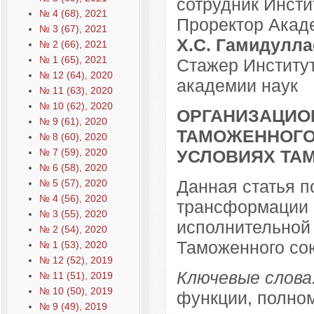
сотрудник Инсти
№ 4 (68), 2021
Проректор Акаде
№ 3 (67), 2021
Х.С. Гамидулла
№ 2 (66), 2021
№ 1 (65), 2021
Стажер Институт
№ 12 (64), 2020
академии наук
№ 11 (63), 2020
№ 10 (62), 2020
ОРГАНИЗАЦИО
№ 9 (61), 2020
ТАМОЖЕННОГО
№ 8 (60), 2020
УСЛОВИЯХ ТА
№ 7 (59), 2020
№ 6 (58), 2020
Данная статья 
№ 5 (57), 2020
№ 4 (56), 2020
трансформации 
№ 3 (55), 2020
исполнительной 
№ 2 (54), 2020
Таможенного со
№ 1 (53), 2020
№ 12 (52), 2019
Ключевые слова
№ 11 (51), 2019
№ 10 (50), 2019
функции, полном
№ 9 (49), 2019