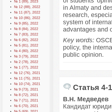
of students' opi
№ 1 (89), 2023
in Almaty and des
№ 12 (88), 2022
№ 11 (87), 2022
research, especia
№ 10 (86), 2022
system of intern
№ 9 (85), 2022
advantages and o
№ 8 (84), 2022
№ 7 (83), 2022
Key words:
OSCE,
№ 6 (82), 2022
№ 5 (81), 2022
policy, the intern
№ 4 (80), 2022
public opinion.
№ 3 (79), 2022
№ 2 (78), 2022
№ 1 (77), 2022
№ 12 (76), 2021
№ 11 (75), 2021
№ 10 (74), 2021
Статья 4-
№ 9 (73), 2021
№ 8 (72), 2021
В.Н. Медведев
№ 7 (71), 2021
Кандидат юридич
№ 6 (70), 2021
№ 5 (69), 2021