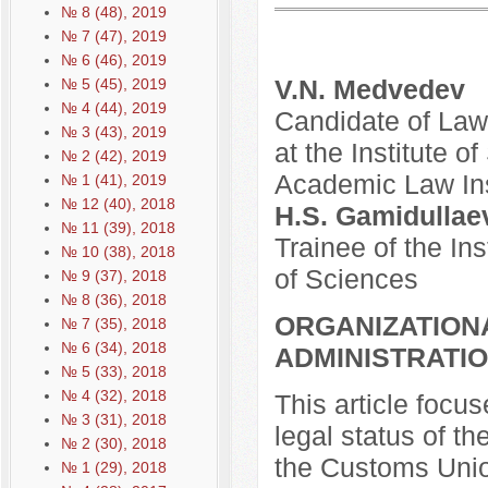
№ 8 (48), 2019
№ 7 (47), 2019
№ 6 (46), 2019
V.N. Medvedev
№ 5 (45), 2019
№ 4 (44), 2019
Candidate of Law
№ 3 (43), 2019
at the Institute 
№ 2 (42), 2019
Academic Law Ins
№ 1 (41), 2019
№ 12 (40), 2018
H.S. Gamidullae
№ 11 (39), 2018
Trainee of the In
№ 10 (38), 2018
of Sciences
№ 9 (37), 2018
№ 8 (36), 2018
ORGANIZATION
№ 7 (35), 2018
№ 6 (34), 2018
ADMINISTRATIO
№ 5 (33), 2018
№ 4 (32), 2018
This article focus
№ 3 (31), 2018
legal status of t
№ 2 (30), 2018
the Customs Uni
№ 1 (29), 2018