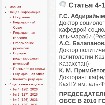
Статья 4-
Главная
Общая информация
Г.С. Абдирайы
О журнале
Доктор социолог
Редакционный
Совет
кафедрой социо
Редакционная
аль-Фараби (Рес
коллегия
А.С. Балапанов
Оформление
рукописей
Доктор политич
Порядок
политологии Каз
рецензирования
Казахстан)
рукописей
Полный текст статьи
К. М. Примбето
Редакционная этика
Докторант кафе
Контакты редакции
КазНУ им. аль-Ф
Содержание выпусков
№ 4 (128), 2026
ПРЕДСЕДАТЕЛЬ
№ 3 (127), 2026
ОБСЕ В 2010 
№ 2 (126), 2026
№ 1 (125), 2026