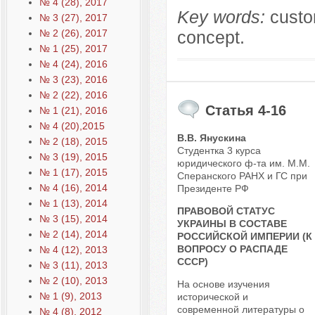
№ 4 (28), 2017
Key words:
custom
№ 3 (27), 2017
concept.
№ 2 (26), 2017
№ 1 (25), 2017
№ 4 (24), 2016
№ 3 (23), 2016
№ 2 (22), 2016
Статья 4-16
№ 1 (21), 2016
№ 4 (20),2015
В.В. Янускина
№ 2 (18), 2015
Студентка 3 курса
№ 3 (19), 2015
юридического ф-та им. М.М.
№ 1 (17), 2015
Сперанского РАНХ и ГС при
№ 4 (16), 2014
Президенте РФ
№ 1 (13), 2014
ПРАВОВОЙ СТАТУС
№ 3 (15), 2014
УКРАИНЫ В СОСТАВЕ
№ 2 (14), 2014
РОССИЙСКОЙ ИМПЕРИИ (К
ВОПРОСУ О РАСПАДЕ
№ 4 (12), 2013
СССР)
№ 3 (11), 2013
№ 2 (10), 2013
На основе изучения
№ 1 (9), 2013
исторической и
современной литературы о
№ 4 (8), 2012