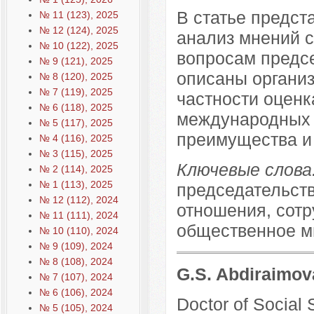
В статье предст
№ 11 (123), 2025
№ 12 (124), 2025
анализ мнений с
№ 10 (122), 2025
вопросам предс
№ 9 (121), 2025
описаны органи
№ 8 (120), 2025
№ 7 (119), 2025
частности оцен
№ 6 (118), 2025
международных 
№ 5 (117), 2025
преимущества и
№ 4 (116), 2025
№ 3 (115), 2025
Ключевые слова
№ 2 (114), 2025
№ 1 (113), 2025
председательст
№ 12 (112), 2024
отношения, сотр
№ 11 (111), 2024
общественное м
№ 10 (110), 2024
№ 9 (109), 2024
№ 8 (108), 2024
G.S. Abdiraimov
№ 7 (107), 2024
№ 6 (106), 2024
Doctor of Social 
№ 5 (105), 2024