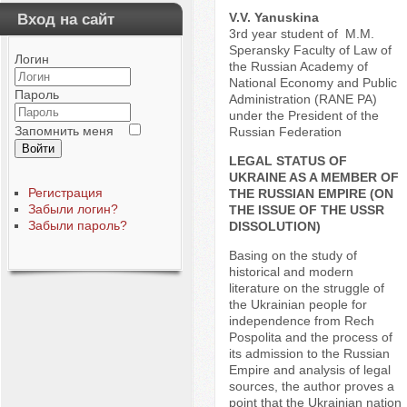
V.V. Yanuskina
Вход на сайт
3rd year student of M.M.
Speransky Faculty of Law of
Логин
the Russian Academy of
National Economy and Public
Пароль
Administration (RANE PA)
under the President of the
Запомнить меня
Russian Federation
Войти
LEGAL STATUS OF
UKRAINE AS A MEMBER OF
Регистрация
THE RUSSIAN EMPIRE (ON
Забыли логин?
THE ISSUE OF THE USSR
Забыли пароль?
DISSOLUTION)
Basing on the study of
historical and modern
literature on the struggle of
the Ukrainian people for
independence from Rech
Pospolita and the process of
its admission to the Russian
Empire and analysis of legal
sources, the author proves a
point that the Ukrainian nation