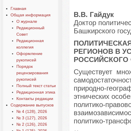
Статья 4-09
Главная
В.В. Гайдук
Общая информация
Доктор политичес
О журнале
Редакционный
Башкирского госу
Совет
Редакционная
ПОЛИТИЧЕСКАЯ
коллегия
РЕГИОНОВ В У
Оформление
РОССИЙСКОГО
рукописей
Порядок
Существует мно
рецензирования
самодостаточност
рукописей
Полный текст статьи
природно-географ
Редакционная этика
этнических особе
Контакты редакции
политико-правово
Содержание выпусков
взаимозависимос
№ 4 (128), 2026
№ 3 (127), 2026
политико-трансф
№ 2 (126), 2026
№ 1 (125), 2026