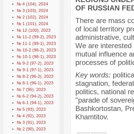
№ 4 (104), 2024
OF RUSSIAN FE
№ 3 (103), 2024
№ 2 (102), 2024
There are mass con
№ 1 (101), 2024
of local territory 
№ 12 (100), 2023
administrative, cul
№ 11-2 (99-2), 2023
№ 11-1 (99-1), 2023
We are interested i
№ 10-2 (98-2), 2023
mutual influence a
№ 10-1 (98-1), 2023
processes of politi
№ 9-2 (97-2), 2023
№ 9-1 (97-1), 2023
Key words:
politic
№ 8-2 (96-2), 2023
stagnation, federati
№ 8-1 (96-1), 2023
№ 7 (95), 2023
politics, national r
№ 6-2 (94-2), 2023
"parade of sovereig
№ 6-1 (94-1), 2023
Bashkortostan, Pre
№ 5 (93), 2023
Khamtitov.
№ 4 (92), 2023
№ 3 (91), 2023
№ 2 (90), 2023