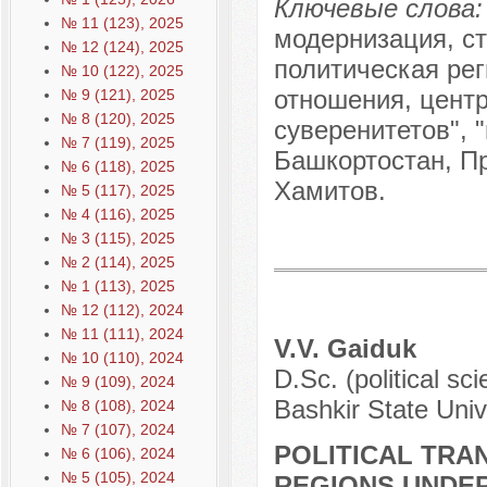
Ключевые слова:
№ 11 (123), 2025
модернизация, с
№ 12 (124), 2025
политическая рег
№ 10 (122), 2025
отношения, центр
№ 9 (121), 2025
№ 8 (120), 2025
суверенитетов", 
№ 7 (119), 2025
Башкортостан, Пр
№ 6 (118), 2025
Хамитов.
№ 5 (117), 2025
№ 4 (116), 2025
№ 3 (115), 2025
№ 2 (114), 2025
№ 1 (113), 2025
№ 12 (112), 2024
№ 11 (111), 2024
V.V. Gaiduk
№ 10 (110), 2024
D.Sc. (political sc
№ 9 (109), 2024
Bashkir State Univ
№ 8 (108), 2024
№ 7 (107), 2024
POLITICAL TRA
№ 6 (106), 2024
№ 5 (105), 2024
REGIONS UNDER