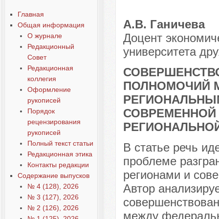
Статья 4-10
Главная
А.В. Ганичева
Общая информация
Доцент экономиче
О журнале
Редакционный
университета др
Совет
Редакционная
СОВЕРШЕНСТВО
коллегия
ПОЛНОМОЧИЙ 
Оформление
РЕГИОНАЛЬНЫМ
рукописей
СОВРЕМЕННОЙ
Порядок
рецензирования
РЕГИОНАЛЬНОЙ
рукописей
Полный текст статьи
В статье речь ид
Редакционная этика
проблеме разгра
Контакты редакции
регионами и сов
Содержание выпусков
Автор анализиру
№ 4 (128), 2026
№ 3 (127), 2026
совершенствован
№ 2 (126), 2026
между федеральн
№ 1 (125), 2026