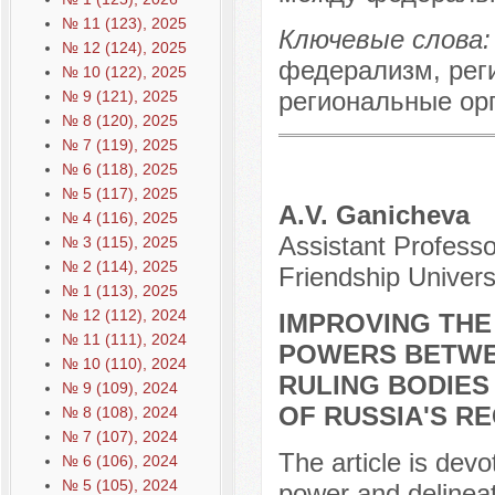
№ 11 (123), 2025
Ключевые слова:
№ 12 (124), 2025
федерализм, рег
№ 10 (122), 2025
региональные ор
№ 9 (121), 2025
№ 8 (120), 2025
№ 7 (119), 2025
№ 6 (118), 2025
№ 5 (117), 2025
A.V. Ganicheva
№ 4 (116), 2025
Assistant Professo
№ 3 (115), 2025
№ 2 (114), 2025
Friendship Univers
№ 1 (113), 2025
№ 12 (112), 2024
IMPROVING THE
№ 11 (111), 2024
POWERS BETWE
№ 10 (110), 2024
RULING BODIES
№ 9 (109), 2024
OF RUSSIA'S R
№ 8 (108), 2024
№ 7 (107), 2024
The article is devo
№ 6 (106), 2024
№ 5 (105), 2024
power and delineat