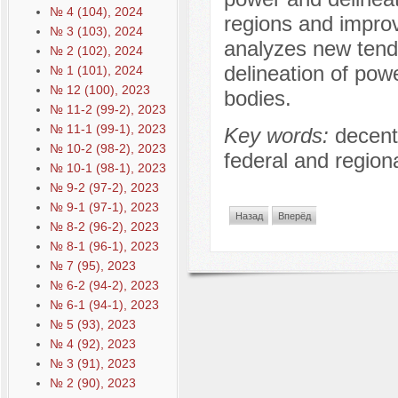
№ 4 (104), 2024
regions and improv
№ 3 (103), 2024
analyzes new tend
№ 2 (102), 2024
delineation of pow
№ 1 (101), 2024
№ 12 (100), 2023
bodies.
№ 11-2 (99-2), 2023
№ 11-1 (99-1), 2023
Key words:
decentr
№ 10-2 (98-2), 2023
federal and regiona
№ 10-1 (98-1), 2023
№ 9-2 (97-2), 2023
№ 9-1 (97-1), 2023
Назад
Вперёд
№ 8-2 (96-2), 2023
№ 8-1 (96-1), 2023
№ 7 (95), 2023
№ 6-2 (94-2), 2023
№ 6-1 (94-1), 2023
№ 5 (93), 2023
№ 4 (92), 2023
№ 3 (91), 2023
№ 2 (90), 2023