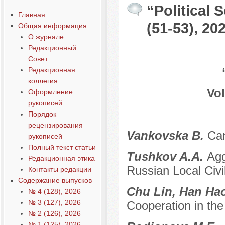
“Political 
Главная
(51-53), 20
Общая информация
О журнале
Редакционный
Совет
Редакционная
коллегия
Vol
Оформление
рукописей
Порядок
рецензирования
Vankovska B.
Can
рукописей
Полный текст статьи
Tushkov A.A.
Agg
Редакционная этика
Russian Local Civil
Контакты редакции
Содержание выпусков
Chu Lin, Han Ha
№ 4 (128), 2026
№ 3 (127), 2026
Cooperation in the 
№ 2 (126), 2026
№ 1 (125), 2026