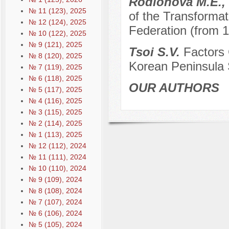
Rodionova M.E., 
№ 11 (123), 2025
of the Transformat
№ 12 (124), 2025
Federation (from 
№ 10 (122), 2025
№ 9 (121), 2025
Tsoi S.V.
Factors 
№ 8 (120), 2025
Korean Peninsula 
№ 7 (119), 2025
№ 6 (118), 2025
OUR AUTHORS
№ 5 (117), 2025
№ 4 (116), 2025
№ 3 (115), 2025
№ 2 (114), 2025
№ 1 (113), 2025
№ 12 (112), 2024
№ 11 (111), 2024
№ 10 (110), 2024
№ 9 (109), 2024
№ 8 (108), 2024
№ 7 (107), 2024
№ 6 (106), 2024
№ 5 (105), 2024