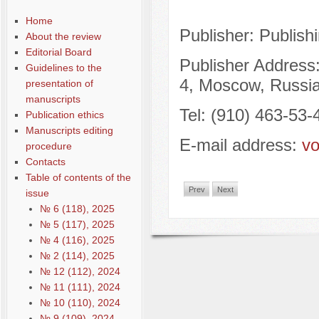
Home
Publisher: Publis
About the review
Editorial Board
Publisher Address:
Guidelines to the
4, Moscow, Russi
presentation of
manuscripts
Tel: (910) 463-53-
Publication ethics
Manuscripts editing
E-mail address:
vo
procedure
Contacts
Table of contents of the
Prev
Next
issue
№ 6 (118), 2025
№ 5 (117), 2025
№ 4 (116), 2025
№ 2 (114), 2025
№ 12 (112), 2024
№ 11 (111), 2024
№ 10 (110), 2024
№ 9 (109), 2024