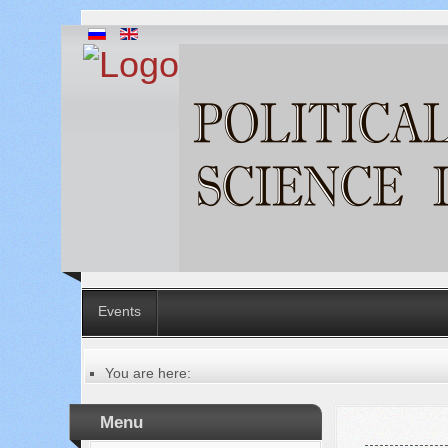
Events
You are here:
Главная
Table of contents of the issue
Menu
№ 1 (25), 2017
Русский