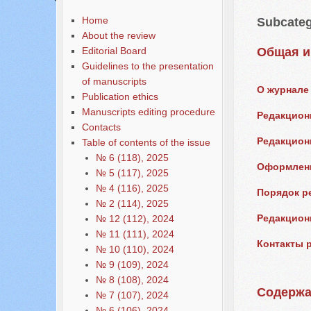
Home
Subcateg
About the review
Editorial Board
Общая 
Guidelines to the presentation
of manuscripts
О журнале
Publication ethics
Manuscripts editing procedure
Редакцион
Contacts
Редакцион
Table of contents of the issue
№ 6 (118), 2025
Оформлени
№ 5 (117), 2025
№ 4 (116), 2025
Порядок р
№ 2 (114), 2025
Редакцион
№ 12 (112), 2024
№ 11 (111), 2024
Контакты 
№ 10 (110), 2024
№ 9 (109), 2024
№ 8 (108), 2024
Содержа
№ 7 (107), 2024
№ 6 (106), 2024