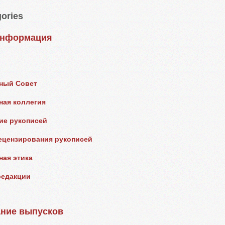
ories
информация
ный Совет
ная коллегия
е рукописей
ецензирования рукописей
ная этика
редакции
ние выпусков