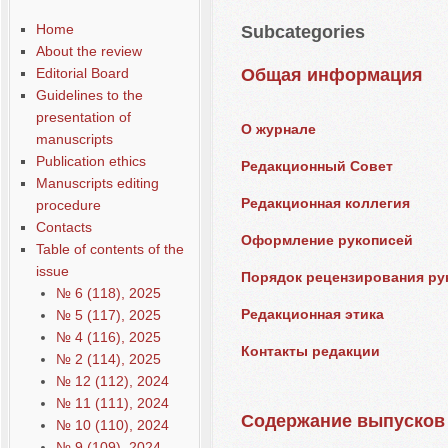
Home
Subcategories
About the review
Editorial Board
Общая информация
Guidelines to the
presentation of
О журнале
manuscripts
Publication ethics
Редакционный Совет
Manuscripts editing
Редакционная коллегия
procedure
Contacts
Оформление рукописей
Table of contents of the
issue
Порядок рецензирования ру
№ 6 (118), 2025
Редакционная этика
№ 5 (117), 2025
№ 4 (116), 2025
Контакты редакции
№ 2 (114), 2025
№ 12 (112), 2024
№ 11 (111), 2024
Содержание выпусков
№ 10 (110), 2024
№ 9 (109), 2024