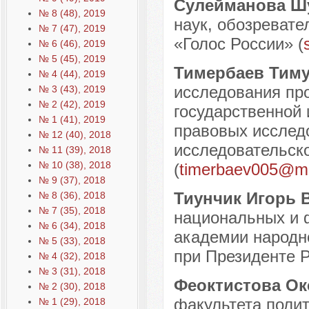
Сулейманова Ш
№ 8 (48), 2019
наук, обозреват
№ 7 (47), 2019
«Голос России» (
№ 6 (46), 2019
№ 5 (45), 2019
Тимербаев Тим
№ 4 (44), 2019
исследования пр
№ 3 (43), 2019
№ 2 (42), 2019
государственной
№ 1 (41), 2019
правовых исслед
№ 12 (40), 2018
исследовательско
№ 11 (39), 2018
№ 10 (38), 2018
(
timerbaev005@ma
№ 9 (37), 2018
Тиунчик Игорь 
№ 8 (36), 2018
№ 7 (35), 2018
национальных и 
№ 6 (34), 2018
академии народно
№ 5 (33), 2018
при Президенте Р
№ 4 (32), 2018
№ 3 (31), 2018
Феоктистова Ок
№ 2 (30), 2018
факультета полит
№ 1 (29), 2018