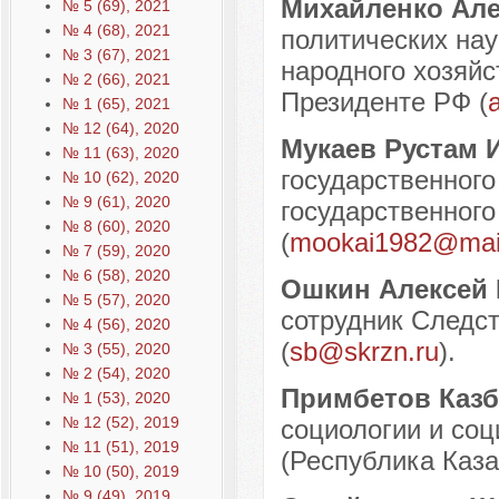
Михайленко Але
№ 5 (69), 2021
№ 4 (68), 2021
политических на
№ 3 (67), 2021
народного хозяйс
№ 2 (66), 2021
Президенте РФ (
№ 1 (65), 2021
№ 12 (64), 2020
Мукаев Рустам 
№ 11 (63), 2020
государственного
№ 10 (62), 2020
№ 9 (61), 2020
государственного
№ 8 (60), 2020
(
mookai1982@mail
№ 7 (59), 2020
№ 6 (58), 2020
Ошкин Алексей 
№ 5 (57), 2020
сотрудник Следс
№ 4 (56), 2020
(
sb@skrzn.ru
).
№ 3 (55), 2020
№ 2 (54), 2020
Примбетов Казб
№ 1 (53), 2020
№ 12 (52), 2019
социологии и со
№ 11 (51), 2019
(Республика Каза
№ 10 (50), 2019
№ 9 (49), 2019