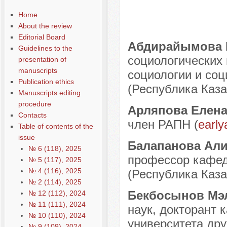
Содержание выпусков
Home
Наши авторы № 4-2011
About the review
Editorial Board
Абдирайымова 
Guidelines to the
социологических
presentation of
manuscripts
социологии и со
Publication ethics
(Республика Каза
Manuscripts editing
procedure
Арляпова Елена
Contacts
член РАПН (
earl
Table of contents of the
issue
Балапанова Али
№ 6 (118), 2025
профессор кафед
№ 5 (117), 2025
№ 4 (116), 2025
(Республика Каза
№ 2 (114), 2025
Бекбосынов Мэ
№ 12 (112), 2024
№ 11 (111), 2024
наук, докторант 
№ 10 (110), 2024
университета дру
№ 9 (109), 2024