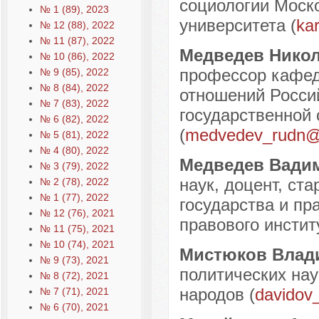
социологии Моско
№ 1 (89), 2023
университета (
ka
№ 12 (88), 2022
№ 11 (87), 2022
Медведев Нико
№ 10 (86), 2022
профессор кафед
№ 9 (85), 2022
№ 8 (84), 2022
отношений Россий
№ 7 (83), 2022
государственной
№ 6 (82), 2022
(
medvedev_rudn@
№ 5 (81), 2022
№ 4 (80), 2022
Медведев Вади
№ 3 (79), 2022
наук, доцент, ст
№ 2 (78), 2022
№ 1 (77), 2022
государства и пр
№ 12 (76), 2021
правового инстит
№ 11 (75), 2021
№ 10 (74), 2021
Мистюков Влад
№ 9 (73), 2021
политических нау
№ 8 (72), 2021
народов (
davidov
№ 7 (71), 2021
№ 6 (70), 2021