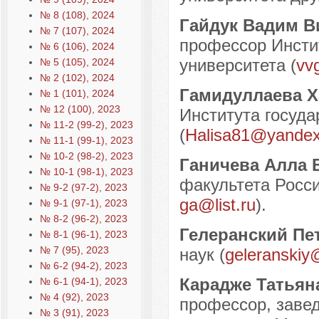
№ 8 (108), 2024
Гайдук Вадим В
№ 7 (107), 2024
профессор Инстит
№ 6 (106), 2024
университета (
vv
№ 5 (105), 2024
№ 2 (102), 2024
Гамидуллаева 
№ 1 (101), 2024
№ 12 (100), 2023
Института госуда
№ 11-2 (99-2), 2023
(
Halisa81@yandex
№ 11-1 (99-1), 2023
№ 10-2 (98-2), 2023
Ганичева Алла 
№ 10-1 (98-1), 2023
факультета Росси
№ 9-2 (97-2), 2023
ga@list.ru
).
№ 9-1 (97-1), 2023
№ 8-2 (96-2), 2023
Гелеранский Пе
№ 8-1 (96-1), 2023
№ 7 (95), 2023
наук (
geleranskiy
№ 6-2 (94-2), 2023
Карадже Татьян
№ 6-1 (94-1), 2023
№ 4 (92), 2023
профессор, заве
№ 3 (91), 2023