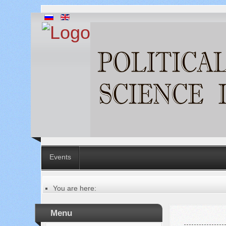
Events
You are here:
Главная
Table of contents of the issue
Menu
№ 1 (65), 2021
Русский