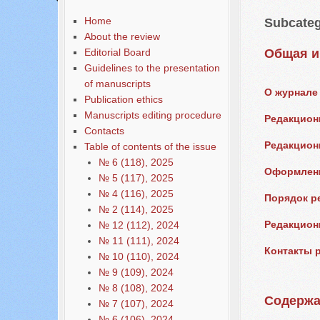
Home
Subcateg
About the review
Editorial Board
Общая 
Guidelines to the presentation
of manuscripts
О журнале
Publication ethics
Manuscripts editing procedure
Редакцион
Contacts
Редакцион
Table of contents of the issue
№ 6 (118), 2025
Оформлени
№ 5 (117), 2025
№ 4 (116), 2025
Порядок р
№ 2 (114), 2025
Редакцион
№ 12 (112), 2024
№ 11 (111), 2024
Контакты 
№ 10 (110), 2024
№ 9 (109), 2024
№ 8 (108), 2024
Содержа
№ 7 (107), 2024
№ 6 (106), 2024