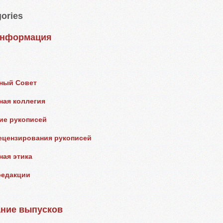
ories
информация
ный Совет
ная коллегия
е рукописей
ецензирования рукописей
ная этика
редакции
ние выпусков