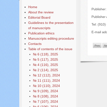
Home
Publisher
About the review
Publisher 
Editorial Board
Guidelines to the presentation
Tel: (910)
of manuscripts
E-mail ad
Publication ethics
Manuscripts editing procedure
Contacts
Prev
Ne
Table of contents of the issue
№ 6 (118), 2025
№ 5 (117), 2025
№ 4 (116), 2025
№ 2 (114), 2025
№ 12 (112), 2024
№ 11 (111), 2024
№ 10 (110), 2024
№ 9 (109), 2024
№ 8 (108), 2024
№ 7 (107), 2024
№ 6 (106), 2024