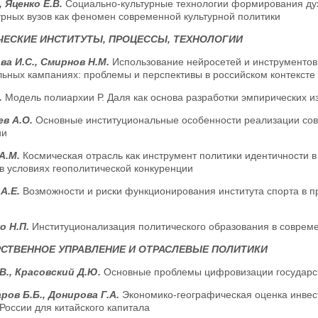
, Яценко Е.В.
Социально-культурные технологии формирования дух
урных вузов как феномен современной культурной политики
ЕСКИЕ ИНСТИТУТЫ, ПРОЦЕССЫ, ТЕХНОЛОГИИ
а И.С., Смирнов Н.М.
Использование нейросетей и инструментов
льных кампаниях: проблемы и перспективы в российском контексте
.
Модель полиархии Р. Даля как основа разработки эмпирических 
ев А.О.
Основные институциональные особенности реализации сов
ии
А.М.
Космическая отрасль как инструмент политики идентичности 
в условиях геополитической конкуренции
А.Е.
Возможности и риски функционирования института спорта в п
о Н.П.
Институционализация политического образования в совреме
СТВЕННОЕ УПРАВЛЕНИЕ И ОТРАСЛЕВЫЕ ПОЛИТИКИ
В., Красовский Д.Ю.
Основные проблемы цифровизации государс
ров Б.Б., Донирова Г.А.
Экономико-географическая оценка инвес
России для китайского капитала