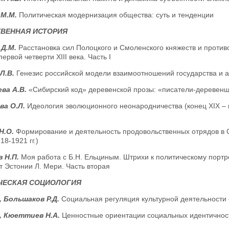
 М.М.
Политическая модернизация общества: суть и тенденции
ТВЕННАЯ ИСТОРИЯ
 Д.М.
Расстановка сил Полоцкого и Смоленского княжеств и против
первой четверти XIII века. Часть I
Л.В.
Генезис российской модели взаимоотношений государства и а
ва А.В.
«Сибирский код» деревенской прозы: «писатели-деревенщи
ва О.Л.
Идеология эволюционного неонародничества (конец XIX – на
Н.О.
Формирование и деятельность продовольственных отрядов в 
18-1921 гг.)
 Н.П.
Моя работа с Б.Н. Ельциным. Штрихи к политическому портр
 Эстонии Л. Мери. Часть вторая
ЧЕСКАЯ СОЦИОЛОГИЯ
, Большаков Р.Д.
Социальная регуляция культурной деятельности 
, Кюеттиев Н.А.
Ценностные ориентации социальных идентичност