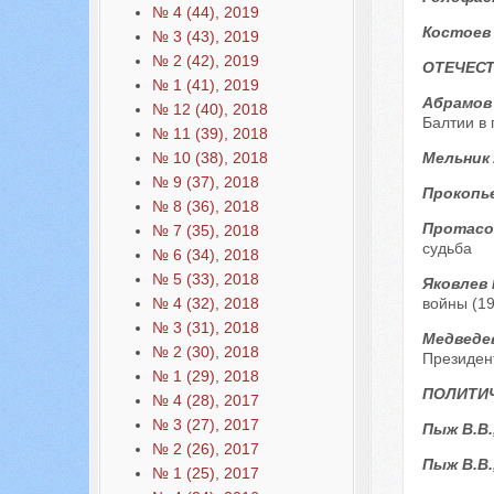
№ 4 (44), 2019
Костоев
№ 3 (43), 2019
№ 2 (42), 2019
ОТЕЧЕС
№ 1 (41), 2019
Абрамов
№ 12 (40), 2018
Балтии в 
№ 11 (39), 2018
Мельник 
№ 10 (38), 2018
№ 9 (37), 2018
Прокопье
№ 8 (36), 2018
Протасо
№ 7 (35), 2018
судьба
№ 6 (34), 2018
№ 5 (33), 2018
Яковлев 
войны (19
№ 4 (32), 2018
№ 3 (31), 2018
Медведев
№ 2 (30), 2018
Президент
№ 1 (29), 2018
ПОЛИТИ
№ 4 (28), 2017
№ 3 (27), 2017
Пыж В.В.
№ 2 (26), 2017
Пыж В.В.
№ 1 (25), 2017