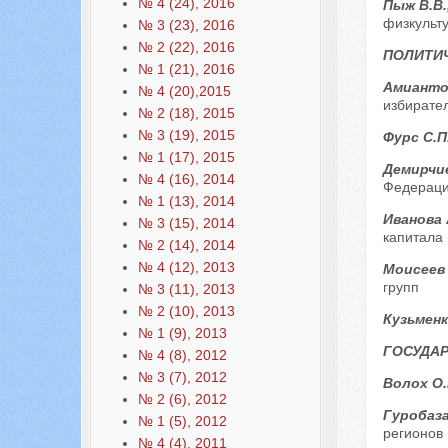
№ 4 (24), 2016
Пыж В.В.
физкульт
№ 3 (23), 2016
№ 2 (22), 2016
ПОЛИТИЧ
№ 1 (21), 2016
Амиантов
№ 4 (20),2015
избирате
№ 2 (18), 2015
№ 3 (19), 2015
Фурс С.П
№ 1 (17), 2015
Демирчи
№ 4 (16), 2014
Федерац
№ 1 (13), 2014
Иванова 
№ 3 (15), 2014
капитала 
№ 2 (14), 2014
№ 4 (12), 2013
Моисеев 
групп
№ 3 (11), 2013
№ 2 (10), 2013
Кузьменк
№ 1 (9), 2013
ГОСУДАР
№ 4 (8), 2012
№ 3 (7), 2012
Волох О.
№ 2 (6), 2012
Гуробаза
№ 1 (5), 2012
регионов 
№ 4 (4), 2011