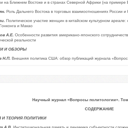
и на Ближнем Востоке и в странах Северной Африки (на примере Е
ян.
Роль Дальнего Востока в торговых взаимоотношениях России и 
ли.
Политическое участие женщин в китайском культурном ареале: 
Гонконга и Макао
ов А.Е.
Особенности развития американо-японского сотрудничества
ической реальности
И И ОБЗОРЫ
 Н.П.
Внешняя политика США: обзор публикаций журнала «Вопросы
Научный журнал «Вопросы политологии». Том 1
СОДЕРЖАНИЕ
 И ТЕОРИЯ ПОЛИТИКИ
т А.В.
Институциональная память и динамика субъектности сложн