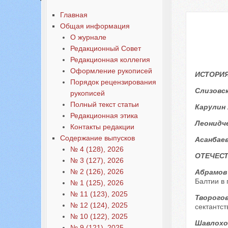
Содержание выпусков
Главная
Общая информация
О журнале
Редакционный Совет
Редакционная коллегия
Оформление рукописей
ИСТОРИЯ
Порядок рецензирования
Слизовск
рукописей
Полный текст статьи
Карулин 
Редакционная этика
Леонидче
Контакты редакции
Содержание выпусков
Асанбаев
№ 4 (128), 2026
ОТЕЧЕС
№ 3 (127), 2026
№ 2 (126), 2026
Абрамов
Балтии в п
№ 1 (125), 2026
№ 11 (123), 2025
Творогов
№ 12 (124), 2025
сектантс
№ 10 (122), 2025
Шавлохов
№ 9 (121), 2025