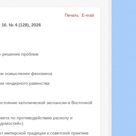
Печать
E-mail
Искать...
6. № 4 (128), 2026
ое решение проблем
окам осмысления феномена
ии гендерного равенства
остояние католической экспансии в Восточной
вета по противодействию расколу и
едомостей»)
от имперской традиции к советской практике