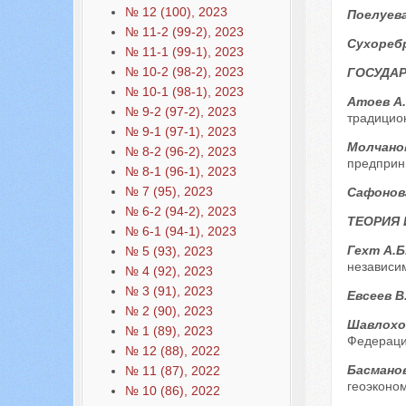
№ 12 (100), 2023
Поелуева
№ 11-2 (99-2), 2023
Сухоребр
№ 11-1 (99-1), 2023
№ 10-2 (98-2), 2023
ГОСУДАР
№ 10-1 (98-1), 2023
Атоев А.
№ 9-2 (97-2), 2023
традицион
№ 9-1 (97-1), 2023
Молчано
№ 8-2 (96-2), 2023
предприн
№ 8-1 (96-1), 2023
№ 7 (95), 2023
Сафонова
№ 6-2 (94-2), 2023
ТЕОРИЯ
№ 6-1 (94-1), 2023
Гехт А.Б
№ 5 (93), 2023
независи
№ 4 (92), 2023
№ 3 (91), 2023
Евсеев В
№ 2 (90), 2023
Шавлохов
№ 1 (89), 2023
Федераци
№ 12 (88), 2022
Басманов
№ 11 (87), 2022
геоэконо
№ 10 (86), 2022