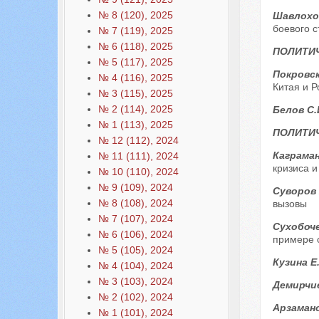
№ 8 (120), 2025
Шавлохов
боевого с
№ 7 (119), 2025
№ 6 (118), 2025
ПОЛИТИ
№ 5 (117), 2025
Покровск
№ 4 (116), 2025
Китая и Р
№ 3 (115), 2025
№ 2 (114), 2025
Белов С.
№ 1 (113), 2025
ПОЛИТИЧ
№ 12 (112), 2024
Каграман
№ 11 (111), 2024
кризиса 
№ 10 (110), 2024
№ 9 (109), 2024
Суворов 
№ 8 (108), 2024
вызовы
№ 7 (107), 2024
Сухобоче
№ 6 (106), 2024
примере 
№ 5 (105), 2024
Кузина Е
№ 4 (104), 2024
№ 3 (103), 2024
Демирчи
№ 2 (102), 2024
Арзамано
№ 1 (101), 2024