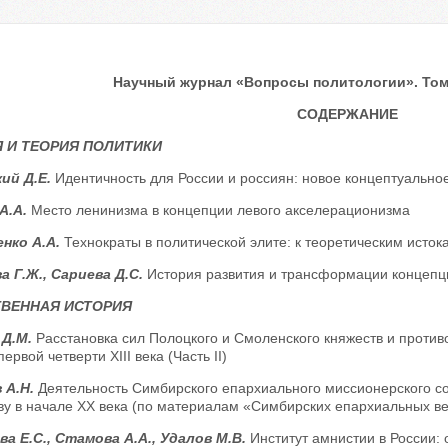
Научный журнал «Вопросы политологии». Том 1
СОДЕРЖАНИЕ
 И ТЕОРИЯ ПОЛИТИКИ
ий Д.Е.
Идентичность для России и россиян: новое концептуальн
А.А.
Место ленинизма в концепции левого акселерационизма
нко А.А.
Технократы в политической элите: к теоретическим ист
а Г.Ж., Сариева Д.С.
История развития и трансформации концепц
ТВЕННАЯ ИСТОРИЯ
 Д.М.
Расстановка сил Полоцкого и Смоленского княжеств и против
ервой четверти XIII века (Часть II)
 А.Н.
Деятельность Симбирского епархиального миссионерского со
тву в начале XX века (по материалам «Симбирских епархиальных в
а Е.С., Стамова А.А., Удалов М.В.
Институт амнистии в России: 