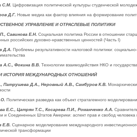
 С.М.
Цифровизация политической культуры студенческой молодежи
ов Д.Г.
Новые медиа как фактор влияния на формирование полит
СТВЕННОЕ УПРАВЛЕНИЕ И ОТРАСЛЕВЫЕ ПОЛИТИКИ
П., Савинова Е.Н.
Социальная политика России в отношении стар
ных российских духовно-нравственных ценностей (Часть I)
в Д.А.
Проблемы результативности налоговой политики: социально
имательства
 А.С., Фокина В.В.
Технологии взаимодействия НКО и государств
 И ИСТОРИЯ МЕЖДУНАРОДНЫХ ОТНОШЕНИЙ
., Патрушева Д.А., Неровный А.В., Самбуров К.В.
Монархически
мости
.О.
Политическая разведка как объект стратагемного моделирован
а Е.С., Цатрян Т.С., Косарева П.И., Романченко А.А.
Сравнитель
и и Соединенных Штатов Америки: аспект прав и свобод человека 
 Е.В.
Сценарное моделирование международного инвестиционного
мической трансформации