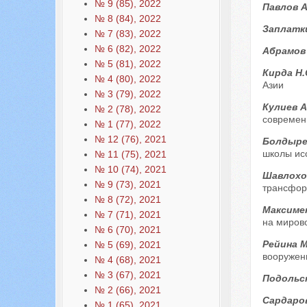
№ 9 (85), 2022
Павлов А
№ 8 (84), 2022
Заплатк
№ 7 (83), 2022
№ 6 (82), 2022
Абрамов
№ 5 (81), 2022
Кирда Н.
№ 4 (80), 2022
Азии
№ 3 (79), 2022
Кулиев А
№ 2 (78), 2022
современ
№ 1 (77), 2022
№ 12 (76), 2021
Болдырев
школы ис
№ 11 (75), 2021
№ 10 (74), 2021
Шавлохов
№ 9 (73), 2021
трансфор
№ 8 (72), 2021
Максимен
№ 7 (71), 2021
на миров
№ 6 (70), 2021
Рейина 
№ 5 (69), 2021
вооружен
№ 4 (68), 2021
№ 3 (67), 2021
Подольс
№ 2 (66), 2021
Сардаро
№ 1 (65), 2021