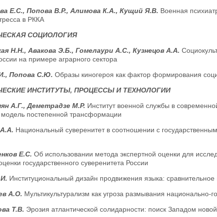
а Е.С., Попова В.Р., Алимова К.А., Кущий Я.В.
Военная психиатр
тресса в РККА
ЧЕСКАЯ СОЦИОЛОГИЯ
ая Н.Н., Авакова Э.Б., Гомелаури А.С., Кузнецов А.А.
Социокульт
оссии на примере аграрного сектора
И., Попова С.Ю.
Образы киногероя как фактор формирования соц
ЕСКИЕ ИНСТИТУТЫ, ПРОЦЕССЫ И ТЕХНОЛОГИИ
ян А.Г., Деметрадзе М.Р.
Институт военной службы в современно
и модель постепенной трансформации
А.А.
Национальный суверенитет в соотношении с государственным
нков Е.С.
Об использовании метода экспертной оценки для исслед
оценки государственного суверенитета России
.И.
Институциональный дизайн продвижения языка: сравнительное 
ев А.О.
Мультикультурализм как угроза размывания национально-г
ва Т.В.
Эрозия атлантической солидарности: поиск Западом новой