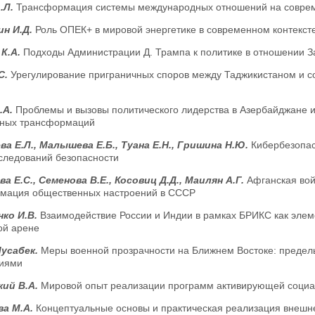
.Л.
Трансформация системы международных отношений на совре
ин И.Д.
Роль ОПЕК+ в мировой энергетике в современном контекст
 К.А.
Подходы Администрации Д. Трампа к политике в отношении 
С.
Урегулирование приграничных споров между Таджикистаном и 
.А.
Проблемы и вызовы политического лидерства в Азербайджане и 
ных трансформаций
а Е.Л., Малышева Е.Б., Туана Е.Н., Гришина Н.Ю.
Кибербезопас
следований безопасности
а Е.С., Семенова В.Е., Косовиц Д.Д., Маилян А.Г.
Афганская вой
мация общественных настроений в СССР
ко И.В.
Взаимодействие России и Индии в рамках БРИКС как элем
ой арене
Мусабек.
Меры военной прозрачности на Ближнем Востоке: пределы
иями
кий В.А.
Мировой опыт реализации программ активирующей социа
ва М.А.
Концептуальные основы и практическая реализация внешне